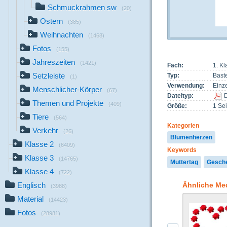
Schmuckrahmen sw
(20)
Ostern
(385)
Weihnachten
(1468)
Fotos
(155)
Jahreszeiten
(1421)
Fach:
1. K
Setzleiste
Typ:
Bast
(1)
Verwendung:
Einze
Menschlicher-Körper
(67)
Dateityp:
Themen und Projekte
(409)
Größe:
1 Sei
Tiere
(564)
Kategorien
Verkehr
(26)
Blumenherzen
Klasse 2
(6409)
Keywords
Klasse 3
(14765)
Muttertag
Gesch
Klasse 4
(722)
Ähnliche Me
Englisch
(3988)
Material
(14423)
Fotos
(28981)