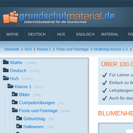
MATHE
DEUTSCH
HUS
ENGLISCH
MATERIAL
FO
Startseite
HuS
Klasse 1
Feste und Feiertage
Muttertag-Klasse-1-2
Mathe
ÜBER 100
(19489)
Deutsch
(32381)
Für Lehrer u
HuS
(27853)
Einfach zu f
Klasse 1
(6011)
Lehrplanger
Bilder
(348)
Auch für da
Computerübungen
(14)
Feste und Feiertage
(3006)
BLUMENHE
Geburtstag
(69)
Halloween
(160)