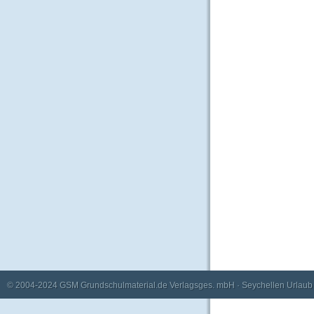
© 2004-2024
GSM Grundschulmaterial.de Verlagsges. mbH
·
Seychellen Urlaub