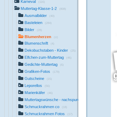
Karneval
(116)
Muttertag-Klasse-1-2
(808)
Ausmalbilder
(40)
Basteleien
(284)
Bilder
(28)
Blumenherzen
(12)
Blumenschrift
(4)
Dekobuchstaben - Kinder
(25)
Elfchen-zum-Muttertag
(46)
Gedichte-Muttertag
(6)
Grafiken-Fotos
(179)
Gutscheine
(15)
Leporellos
(56)
Marienkäfer
(46)
Muttertagswünsche - nachspuren
(12)
Schmuckrahmen co
(18)
Schmuckrahmen Fotos
(17)