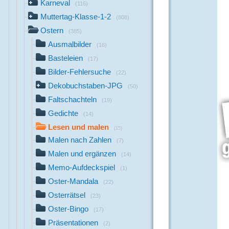
Karneval
(116)
Muttertag-Klasse-1-2
(808)
Ostern
(385)
Ausmalbilder
(16)
Basteleien
(17)
Bilder-Fehlersuche
(22)
Dekobuchstaben-JPG
(50)
Faltschachteln
(19)
Gedichte
(14)
Lesen und malen
(15)
Malen nach Zahlen
(7)
Malen und ergänzen
(14)
Memo-Aufdeckspiel
(1)
Oster-Mandala
(22)
Osterrätsel
(23)
Oster-Bingo
(17)
Präsentationen
(2)