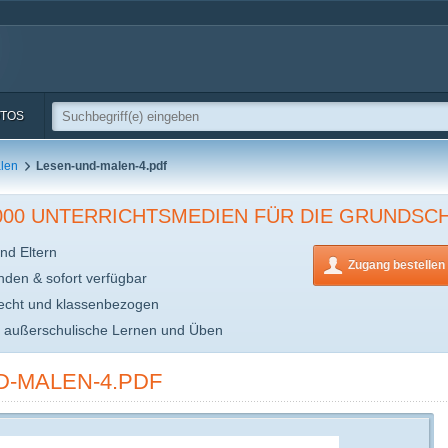
TOS
len
Lesen-und-malen-4.pdf
.000 UNTERRICHTSMEDIEN FÜR DIE GRUNDSC
nd Eltern
Zugang bestellen
inden & sofort verfügbar
echt und klassenbezogen
s außerschulische Lernen und Üben
D-MALEN-4.PDF