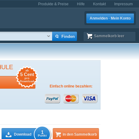
Produkte & Preise
Hilfe
Kontakt
Impressum
Anmelden · Mein Konto
Sammelkorb
leer
HULE
ab
5 Cent
pro
Download
Einfach online bezahlen:
1
Download
in den Sammelkorb
Punkt