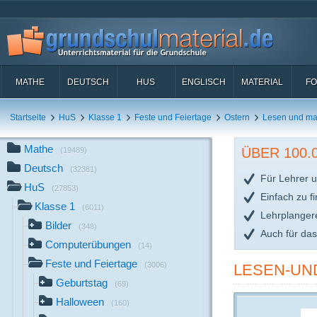
MATHE
DEUTSCH
HUS
ENGLISCH
MATERIAL
FO
Startseite
HuS
Klasse 1
Feste und Feiertage
Ostern
Lesen und ma
Mathe
ÜBER 100
(19489)
Deutsch
(32381)
Für Lehrer u
HuS
(27853)
Einfach zu f
Klasse 1
(6011)
Lehrplanger
Bilder
(348)
Auch für da
Computerübungen
(14)
Feste und Feiertage
(3006)
LESEN-UN
Geburtstag
(69)
Halloween
(160)