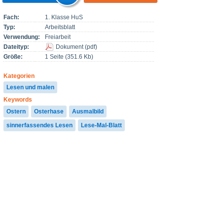
Fach:
1. Klasse HuS
Typ:
Arbeitsblatt
Verwendung:
Freiarbeit
Dateityp:
Dokument
(
pdf
)
Größe:
1 Seite (351.6 Kb)
Kategorien
Lesen und malen
Keywords
Ostern
Osterhase
Ausmalbild
sinnerfassendes Lesen
Lese-Mal-Blatt