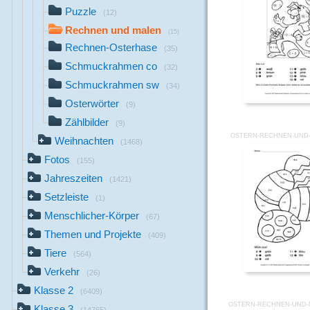
Puzzle
(12)
Rechnen und malen
(15)
Rechnen-Osterhase
(35)
Schmuckrahmen co
(32)
Schmuckrahmen sw
(34)
Osterwörter
(9)
Zählbilder
(9)
OSTERN-RECHNEN-UND-
Weihnachten
(1468)
Fotos
(155)
Jahreszeiten
(1421)
Setzleiste
(1)
Menschlicher-Körper
(67)
Themen und Projekte
(409)
Tiere
(564)
Verkehr
(26)
Klasse 2
(6409)
OSTERN-RECHNEN-UND-
Klasse 3