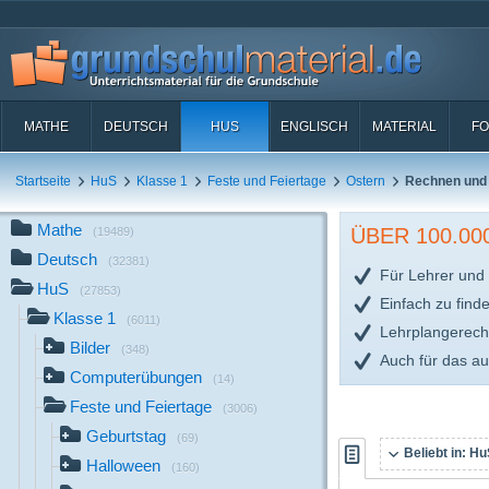
MATHE
DEUTSCH
HUS
ENGLISCH
MATERIAL
FO
Startseite
HuS
Klasse 1
Feste und Feiertage
Ostern
Rechnen und
Mathe
ÜBER 100.0
(19489)
Deutsch
(32381)
Für Lehrer und 
HuS
(27853)
Einfach zu find
Klasse 1
(6011)
Lehrplangerech
Bilder
(348)
Auch für das a
Computerübungen
(14)
Feste und Feiertage
(3006)
Geburtstag
(69)
Beliebt in:
HuS
Halloween
(160)