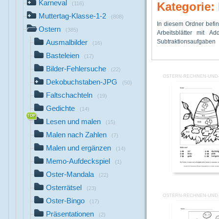
Karneval
Kategorie:
(116)
Muttertag-Klasse-1-2
(808)
In diesem Ordner befi
Zahlenraum bis 
Ostermalvorlagen farb
Ostern
(385)
Arbeitsblätter mit Ad
Rechenaufgaben vo
Subtraktionsauf
Farben müss
Ausmalbilder
(16)
Basteleien
(17)
Bilder-Fehlersuche
(22)
OSTERN-RECHNEN-UND-
Dekobuchstaben-JPG
(50)
Faltschachteln
(19)
Gedichte
(14)
Lesen und malen
(15)
Malen nach Zahlen
(7)
Malen und ergänzen
(14)
Memo-Aufdeckspiel
(1)
Oster-Mandala
(22)
Osterrätsel
(23)
OSTERN-RECHNEN-UND-
Oster-Bingo
(17)
Präsentationen
(2)