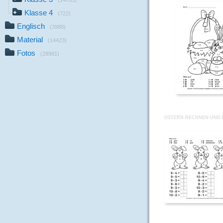
(14765)
Klasse 4
(722)
Englisch
(3988)
Material
(14423)
Fotos
(28981)
OSTERN-RECHNEN-UND-