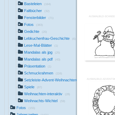
Basteleien
(164)
Faltbücher
(32)
AUSMALBILD-SCHNE
Fensterbilder
(71)
Fotos
(383)
Gedichte
(20)
Lebkuchenfrau-Geschichte
(6)
Lese-Mal-Blätter
(1)
Mandalas als jpg
(25)
Mandalas als pdf
(43)
Präsentation
(1)
Schmuckrahmen
(116)
AUSMALBILD-ADVENTSK
Setzleiste-Advent-Weihnachten
(2)
Spiele
(87)
Weihnachten-interaktiv
(28)
Weihnachts-Wichtel
(59)
Fotos
(155)
Jahreszeiten