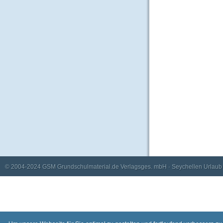
© 2004-2024
GSM Grundschulmaterial.de Verlagsges. mbH
·
Seychellen Urlaub