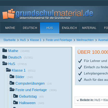
MATHE
DEUTSCH
HUS
ENGLISCH
MATERIAL
FO
Startseite
HuS
Klasse 1
Feste und Feiertage
Weihnachten
Ausmal
Mathe
ÜBER 100.0
(19489)
Deutsch
(32381)
Für Lehrer und 
HuS
(27853)
Einfach zu find
Klasse 1
(6011)
Lehrplangerech
Bilder
(348)
Auch für das a
Computerübungen
(14)
Feste und Feiertage
(3006)
Geburtstag
(69)
Beliebt in:
HuS > Kla
Halloween
(160)