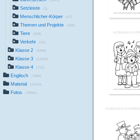
(1421)
Setzleiste
(1)
Menschlicher-Körper
(67)
Themen und Projekte
(409)
Tiere
AUSMALBILD-CHOR
(564)
Verkehr
(26)
Klasse 2
(6409)
Klasse 3
(14765)
Klasse 4
(722)
Englisch
(3988)
Material
(14423)
Fotos
(28981)
AUSMALBILD-SCHNEEM