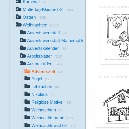
Karneval
(116)
AUSMALBILD-ADVENTS
Muttertag-Klasse-1-2
(808)
Ostern
(385)
Weihnachten
(1468)
Adventswerkstatt
(2)
Adventswerkstatt-Mathematik
(22)
Adventskalender
(53)
Arbeitsblätter
(106)
Ausmalbilder
(247)
Adventszeit
(48)
AUSMALBILD-ADVENTS
Engel
(12)
Lebkuchen
(8)
Nikolaus
(32)
Religiöse Motive
(34)
Weihnachten
(90)
Weihnachtsmann
(12)
Weihnachtswichtel
(11)