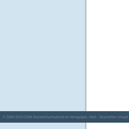
© 2004-2024
GSM Grundschulmaterial.de Verlagsges. mbH
·
Seychellen Urlaub