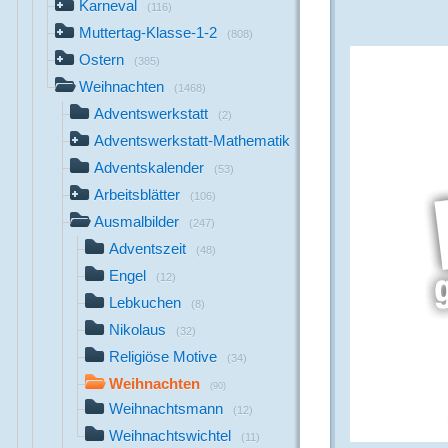
Karneval
(116)
Muttertag-Klasse-1-2
(808)
Ostern
(385)
Weihnachten
(1468)
Adventswerkstatt
(2)
Adventswerkstatt-Mathematik
(22)
Adventskalender
(53)
Arbeitsblätter
(106)
Ausmalbilder
(247)
Adventszeit
(48)
Engel
(12)
Lebkuchen
(8)
Nikolaus
(32)
Religiöse Motive
(34)
Weihnachten
(90)
Weihnachtsmann
(12)
Weihnachtswichtel
(11)