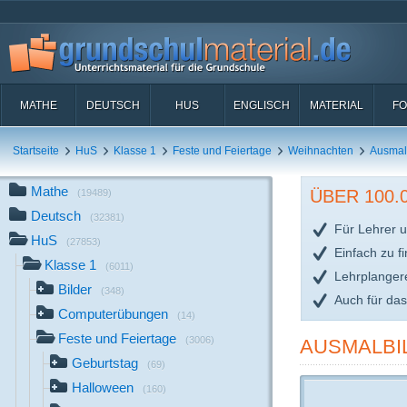
MATHE
DEUTSCH
HUS
ENGLISCH
MATERIAL
FO
Startseite
HuS
Klasse 1
Feste und Feiertage
Weihnachten
Ausmal
Mathe
ÜBER 100
(19489)
Deutsch
(32381)
Für Lehrer u
HuS
(27853)
Einfach zu f
Klasse 1
(6011)
Lehrplanger
Bilder
(348)
Auch für da
Computerübungen
(14)
Feste und Feiertage
(3006)
AUSMALBI
Geburtstag
(69)
Halloween
(160)