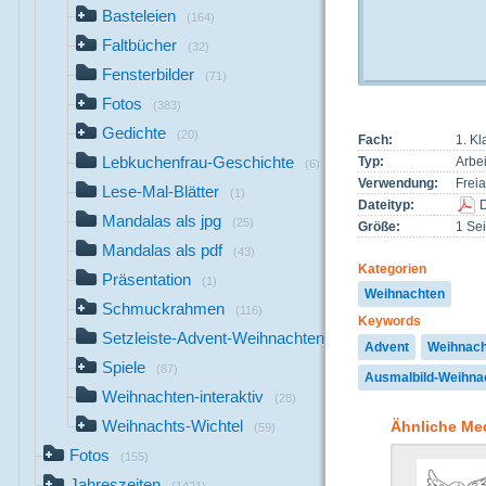
Basteleien
(164)
Faltbücher
(32)
Fensterbilder
(71)
Fotos
(383)
Gedichte
(20)
Fach:
1. K
Lebkuchenfrau-Geschichte
Typ:
Arbei
(6)
Verwendung:
Freia
Lese-Mal-Blätter
(1)
Dateityp:
Mandalas als jpg
(25)
Größe:
1 Sei
Mandalas als pdf
(43)
Kategorien
Präsentation
(1)
Weihnachten
Schmuckrahmen
(116)
Keywords
Setzleiste-Advent-Weihnachten
(2)
Advent
Weihnach
Spiele
(87)
Ausmalbild-Weihna
Weihnachten-interaktiv
(28)
Weihnachts-Wichtel
Ähnliche Me
(59)
Fotos
(155)
Jahreszeiten