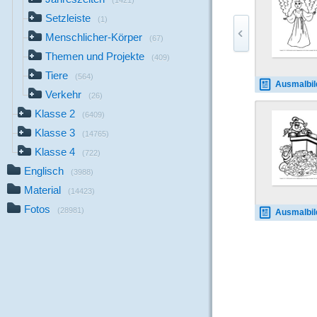
(1421)
Setzleiste
(1)
Menschlicher-Körper
(67)
Themen und Projekte
(409)
Tiere
(564)
Ausmalbild-Enge
Verkehr
(26)
Klasse 2
(6409)
Klasse 3
(14765)
Klasse 4
(722)
Englisch
(3988)
Material
(14423)
Fotos
(28981)
Ausmalbild-Weihnachtswich