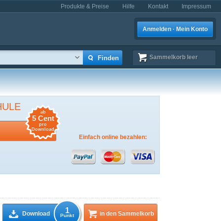
Produkte & Preise
Hilfe
Kontakt
Impressum
Anmelden · Mein Konto
Sammelkorb
leer
HULE
ab
5 Cent
pro
Download
Einfach online bezahlen:
1
Download
in den Sammelkorb
Punkt