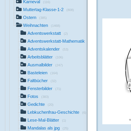
Karneval
(116)
Muttertag-Klasse-1-2
(808)
Ostern
(385)
Weihnachten
(1468)
Adventswerkstatt
(2)
Adventswerkstatt-Mathematik
(22)
Adventskalender
(53)
Arbeitsblätter
(106)
Ausmalbilder
(247)
Basteleien
(164)
Faltbücher
(32)
Fensterbilder
(71)
Fotos
(383)
Gedichte
(20)
Lebkuchenfrau-Geschichte
(6)
Lese-Mal-Blätter
(1)
Mandalas als jpg
(25)