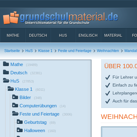
MATHE
DEUTSCH
HUS
ENGLISCH
MATERIAL
FO
Startseite
HuS
Klasse 1
Feste und Feiertage
Weihnachten
Mandala
Mathe
ÜBER 100
(19489)
Deutsch
(32381)
Für Lehrer u
HuS
(27853)
Einfach zu f
Klasse 1
(6011)
Lehrplanger
Bilder
(348)
Auch für da
Computerübungen
(14)
Feste und Feiertage
(3006)
WEIHNACH
Geburtstag
(69)
Halloween
(160)