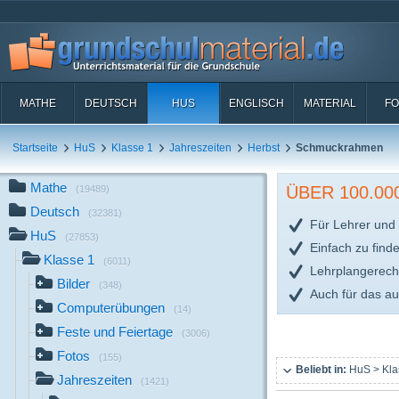
MATHE
DEUTSCH
HUS
ENGLISCH
MATERIAL
FO
Startseite
HuS
Klasse 1
Jahreszeiten
Herbst
Schmuckrahmen
Mathe
ÜBER 100.0
(19489)
Deutsch
(32381)
Für Lehrer und 
HuS
(27853)
Einfach zu find
Klasse 1
(6011)
Lehrplangerech
Bilder
(348)
Auch für das a
Computerübungen
(14)
Feste und Feiertage
(3006)
Fotos
(155)
Beliebt in:
HuS > Kla
Jahreszeiten
(1421)