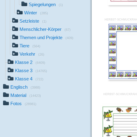
Spiegelungen
(1)
Winter
(285)
HERBST-SCHMUCKRAH
Setzleiste
(1)
Menschlicher-Körper
(67)
Themen und Projekte
(409)
Tiere
(564)
Verkehr
(26)
Klasse 2
(6409)
Klasse 3
(14765)
Klasse 4
(722)
Englisch
(3988)
HERBST-SCHMUCKRAH
Material
(14423)
Fotos
(28981)