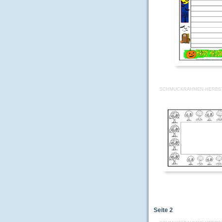
SCHMUCKRAHMEN-HERBST-
Seite
2