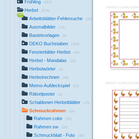
Frühling
(557)
HERBST-SCHMUCKRAH
Herbst
(579)
Arbeitsblätter-Fehlersuche
(26)
Ausmalbilder
(14)
Bastelvorlagen
(9)
DEKO Buchstaben
(250)
Fensterbilder Herbst
(40)
Herbst - Mandalas
(25)
Herbstwörter
(3)
Herbstrechnen
(56)
HERBST-SCHMUCKRAH
Memo-Aufdeckspiel
(12)
Rätselposter
(1)
Schablonen Herbstblätter
(23)
Schmuckrahmen
(119)
Rahmen color
(59)
Rahmen sw
(20)
Schmuckblatt - Foto
(40)