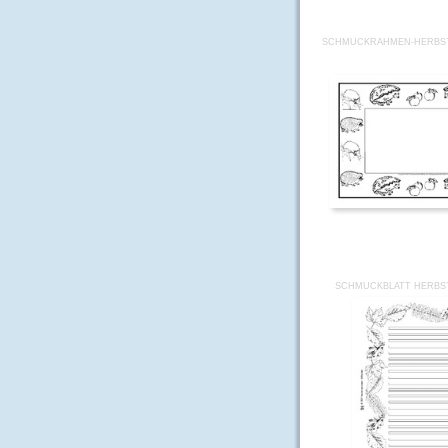
SCHMUCKRAHMEN-HERBST-
SCHMUCKBLATT HERBST