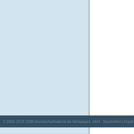
© 2004-2024
GSM Grundschulmaterial.de Verlagsges. mbH
·
Seychellen Urlaub