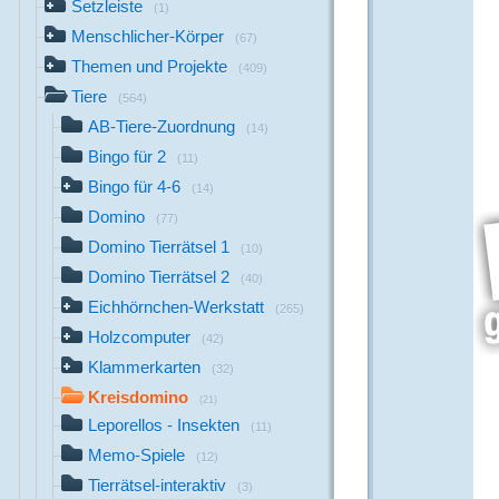
Setzleiste
(1)
Menschlicher-Körper
(67)
Themen und Projekte
(409)
Tiere
(564)
AB-Tiere-Zuordnung
(14)
Bingo für 2
(11)
Bingo für 4-6
(14)
Domino
(77)
Domino Tierrätsel 1
(10)
Domino Tierrätsel 2
(40)
Eichhörnchen-Werkstatt
(265)
Holzcomputer
(42)
Klammerkarten
(32)
Kreisdomino
(21)
Leporellos - Insekten
(11)
Memo-Spiele
(12)
Tierrätsel-interaktiv
(3)