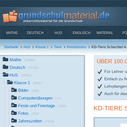
MATHE
DEUTSCH
HUS
ENGLISCH
MATERIAL
FO
Startseite
HuS
Klasse 1
Tiere
Kreisdomino
KD-Tiere Schachtel 4.
Mathe
ÜBER 100
(19489)
Deutsch
(32381)
Für Lehrer u
HuS
(27853)
Einfach zu f
Klasse 1
(6011)
Lehrplanger
Bilder
(348)
Auch für da
Computerübungen
(14)
Feste und Feiertage
(3006)
KD-TIERE 
Fotos
(155)
Jahreszeiten
(1421)