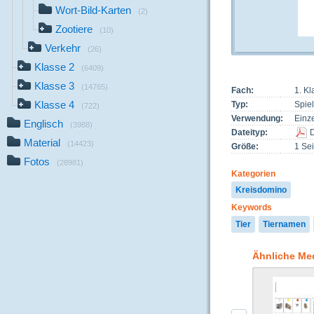
Wort-Bild-Karten
(2)
Zootiere
(10)
Verkehr
(26)
Klasse 2
(6409)
Klasse 3
(14765)
Fach:
1. K
Klasse 4
Typ:
Spiel
(722)
Verwendung:
Einze
Englisch
(3988)
Dateityp:
Material
(14423)
Größe:
1 Sei
Fotos
(28981)
Kategorien
Kreisdomino
Keywords
Tier
Tiernamen
Ähnliche Me