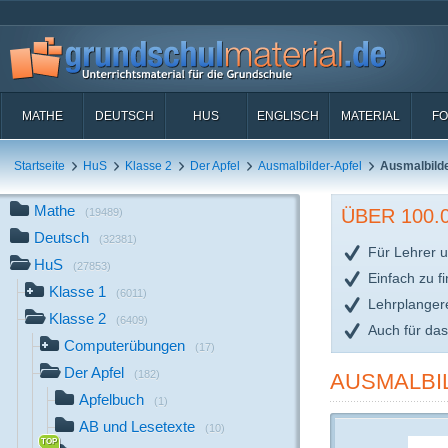
MATHE
DEUTSCH
HUS
ENGLISCH
MATERIAL
FO
Startseite
HuS
Klasse 2
Der Apfel
Ausmalbilder-Apfel
Ausmalbilde
Mathe
ÜBER 100
(19489)
Deutsch
(32381)
Für Lehrer u
HuS
(27853)
Einfach zu f
Klasse 1
(6011)
Lehrplanger
Klasse 2
(6409)
Auch für da
Computerübungen
(17)
Der Apfel
(182)
AUSMALBIL
Apfelbuch
(1)
AB und Lesetexte
(10)