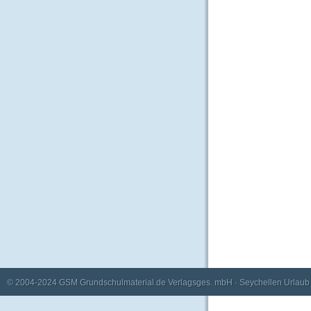
© 2004-2024
GSM Grundschulmaterial.de Verlagsges. mbH
·
Seychellen Urlaub