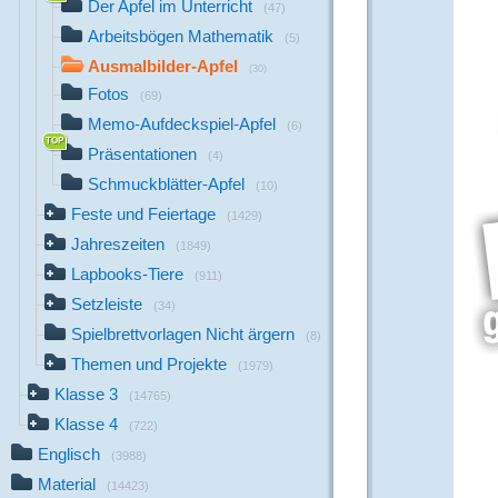
Der Apfel im Unterricht
(47)
Arbeitsbögen Mathematik
(5)
Ausmalbilder-Apfel
(30)
Fotos
(69)
Memo-Aufdeckspiel-Apfel
(6)
Präsentationen
(4)
Schmuckblätter-Apfel
(10)
Feste und Feiertage
(1429)
Jahreszeiten
(1849)
Lapbooks-Tiere
(911)
Setzleiste
(34)
Spielbrettvorlagen Nicht ärgern
(8)
Themen und Projekte
(1979)
Klasse 3
(14765)
Klasse 4
(722)
Englisch
(3988)
Material
(14423)