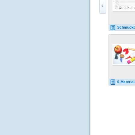
Schmuckblatt-Apfel-3-
0-Material-Apfelmänn