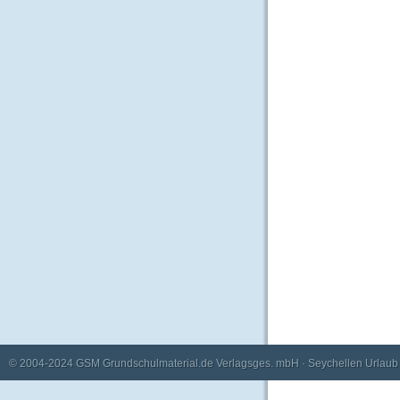
© 2004-2024
GSM Grundschulmaterial.de Verlagsges. mbH
·
Seychellen Urlaub