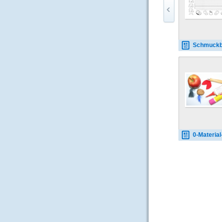
Schmuckblatt-Apfel-3-
0-Material-Apfelmänn