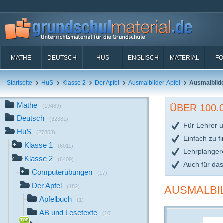
MATHE
DEUTSCH
HUS
ENGLISCH
MATERIAL
FO
Startseite
HuS
Klasse 2
Der Apfel
Ausmalbilder-Apfel
Ausmalbilde
Mathe
ÜBER 100
(19489)
Deutsch
(32381)
Für Lehrer u
HuS
(27853)
Einfach zu f
Klasse 1
(6011)
Lehrplanger
Klasse 2
(6409)
Auch für da
Computerübungen
(17)
Der Apfel
(182)
AUSMALBIL
Apfelbuch
(1)
AB und Lesetexte
(10)