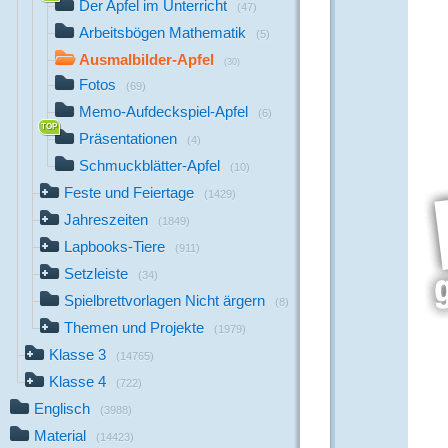
Der Apfel im Unterricht
(47)
Arbeitsbögen Mathematik
(5)
Ausmalbilder-Apfel
(30)
Fotos
(69)
Memo-Aufdeckspiel-Apfel
(6)
Präsentationen
(4)
Schmuckblätter-Apfel
(10)
Feste und Feiertage
(1429)
Jahreszeiten
(1849)
Lapbooks-Tiere
(911)
Setzleiste
(34)
Spielbrettvorlagen Nicht ärgern
(8)
Themen und Projekte
(1979)
Klasse 3
(14765)
Klasse 4
(722)
Englisch
(3988)
Material
(14423)