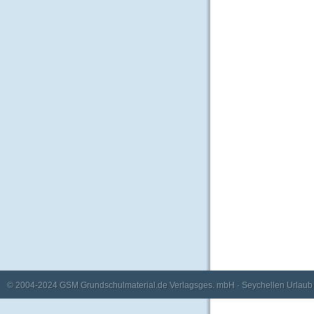
© 2004-2024
GSM Grundschulmaterial.de Verlagsges. mbH
·
Seychellen Urlaub