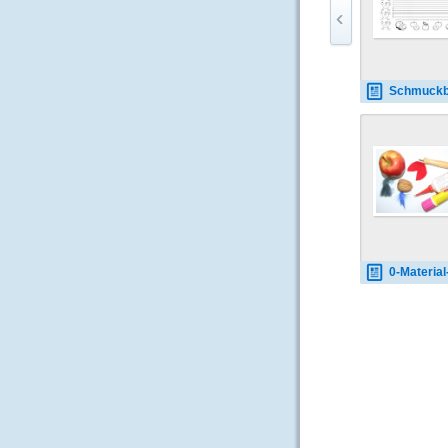
Schmuckblatt-Apfel-3-
0-Material-Apfelmänn