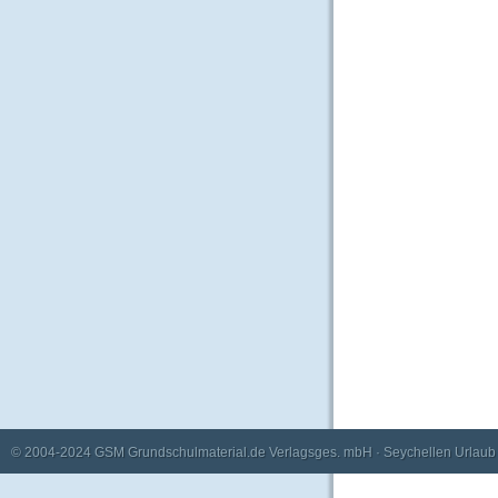
© 2004-2024
GSM Grundschulmaterial.de Verlagsges. mbH
·
Seychellen Urlaub