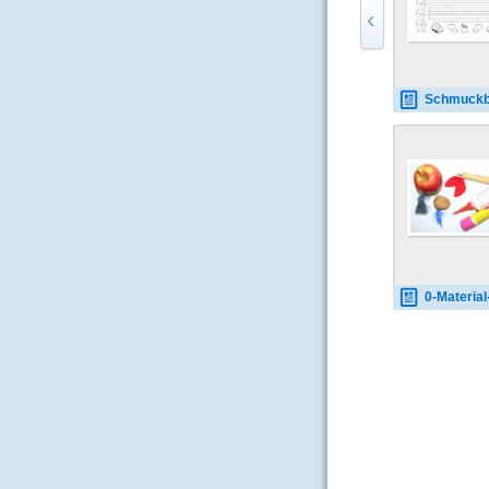
Schmuckblatt-Apfel-3-
0-Material-Apfelmänn