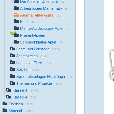
Der Apfel im Unterricht
(47)
Arbeitsbögen Mathematik
(5)
Ausmalbilder-Apfel
(30)
Fotos
(69)
Memo-Aufdeckspiel-Apfel
(6)
Präsentationen
(4)
Schmuckblätter-Apfel
(10)
Feste und Feiertage
(1429)
Jahreszeiten
(1849)
Lapbooks-Tiere
(911)
Setzleiste
(34)
Spielbrettvorlagen Nicht ärgern
(8)
Themen und Projekte
(1979)
Klasse 3
(14765)
Klasse 4
(722)
Englisch
(3988)
Material
(14423)