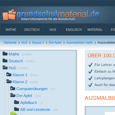
MATHE
DEUTSCH
HUS
ENGLISCH
MATERIAL
FO
Startseite
HuS
Klasse 2
Der Apfel
Ausmalbilder-Apfel
Ausmalbilde
Mathe
ÜBER 100
(19489)
Deutsch
(32381)
Für Lehrer u
HuS
(27853)
Einfach zu f
Klasse 1
(6011)
Lehrplanger
Klasse 2
(6409)
Auch für da
Computerübungen
(17)
Der Apfel
(182)
AUSMALBIL
Apfelbuch
(1)
AB und Lesetexte
(10)