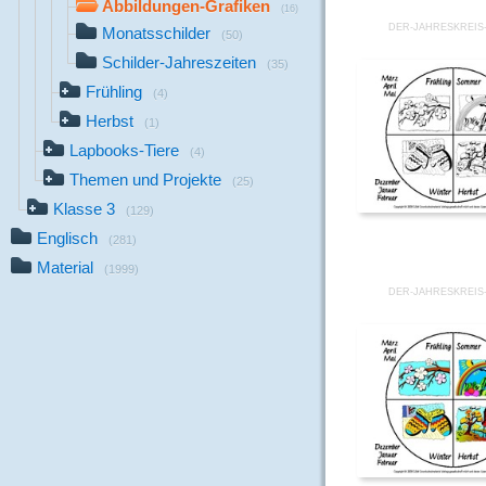
Abbildungen-Grafiken
(16)
DER-JAHRESKREIS-
Monatsschilder
(50)
Schilder-Jahreszeiten
(35)
Frühling
(4)
Herbst
(1)
Lapbooks-Tiere
(4)
Themen und Projekte
(25)
Klasse 3
(129)
Englisch
(281)
Material
(1999)
DER-JAHRESKREIS-