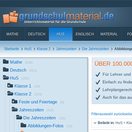
MATHE
DEUTSCH
HUS
ENGLISCH
MATERIAL
FO
Startseite
HuS
Klasse 2
Jahreszeiten
Die Jahreszeiten
Abbildung
Mathe
ÜBER 100.0
(618)
Deutsch
(921)
Für Lehrer und 
HuS
(315)
Einfach zu find
Klasse 1
(33)
Lehrplangerech
Klasse 2
(153)
Auch für das a
Feste und Feiertage
(8)
Jahreszeiten
(116)
Filterauswahl zurücksetz
Die Jahreszeiten
(111)
Beliebt in:
HuS > Kla
Abbildungen-Fotos
(10)