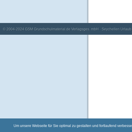
© 2004-2024
GSM Grundschulmaterial.de Verlagsges. mbH
·
Seychellen Urlaub
Um unsere Webseite für Sie optimal zu gestalten und fortlaufend verbes