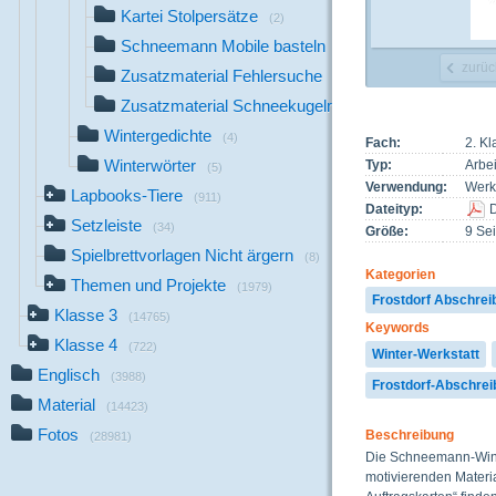
Kartei Stolpersätze
(2)
Schneemann Mobile basteln
(44)
zurüc
Zusatzmaterial Fehlersuche
(12)
Zusatzmaterial Schneekugelrechnen
(3)
Wintergedichte
(4)
Fach:
2. K
Winterwörter
Typ:
Arbei
(5)
Verwendung:
Werks
Lapbooks-Tiere
(911)
Dateityp:
Setzleiste
(34)
Größe:
9 Sei
Spielbrettvorlagen Nicht ärgern
(8)
Kategorien
Themen und Projekte
(1979)
Frostdorf Abschrei
Klasse 3
(14765)
Keywords
Klasse 4
(722)
Winter-Werkstatt
Englisch
(3988)
Frostdorf-Abschrei
Material
(14423)
Fotos
Beschreibung
(28981)
Die Schneemann-Winter
motivierenden Materia