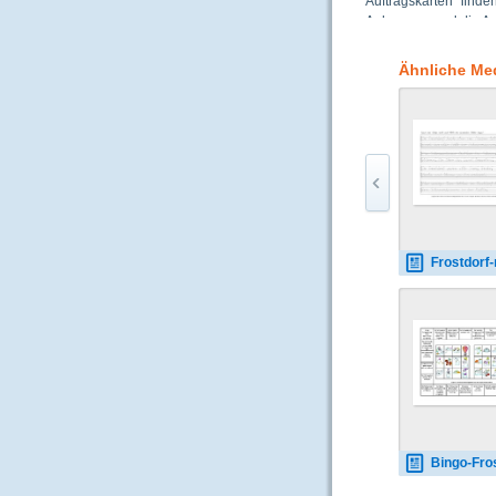
Auftragskarten“ finde
Ankreuzen und die Au
alle Schüler alle Au
Arbeitstempo einzelne
Ähnliche Me
- - Anhand der Geschi
natürlich auch als L
Frostdorf kennen und 
Frostdorf-nachzuspuren-zuo
Bingo-Frostdorf