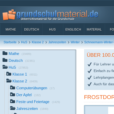
MATHE
DEUTSCH
HUS
ENGLISCH
MATERIAL
FO
Startseite
HuS
Klasse 2
Jahreszeiten
Winter
Schneemann-Winter-W
Mathe
ÜBER 100
(19489)
Deutsch
(32381)
Für Lehrer u
HuS
(27853)
Einfach zu f
Klasse 1
(6011)
Lehrplanger
Klasse 2
(6409)
Auch für da
Computerübungen
(17)
Der Apfel
(182)
FROSTDOR
Feste und Feiertage
(1429)
Jahreszeiten
(1849)