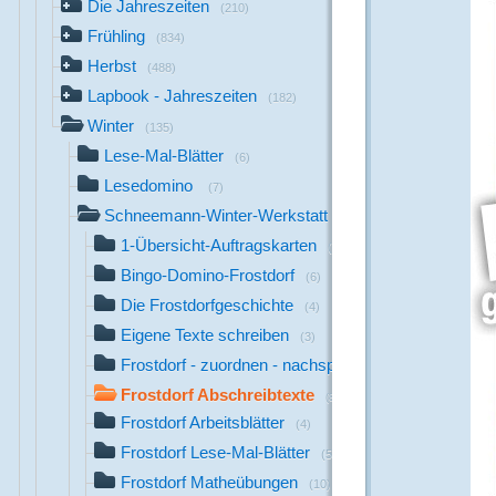
Die Jahreszeiten
(210)
Frühling
(834)
Herbst
(488)
Lapbook - Jahreszeiten
(182)
Winter
(135)
Lese-Mal-Blätter
(6)
Lesedomino
(7)
Schneemann-Winter-Werkstatt
(113)
1-Übersicht-Auftragskarten
(8)
Bingo-Domino-Frostdorf
(6)
Die Frostdorfgeschichte
(4)
Eigene Texte schreiben
(3)
Frostdorf - zuordnen - nachspuren
(4)
Frostdorf Abschreibtexte
(8)
Frostdorf Arbeitsblätter
(4)
Frostdorf Lese-Mal-Blätter
(5)
Frostdorf Matheübungen
(10)