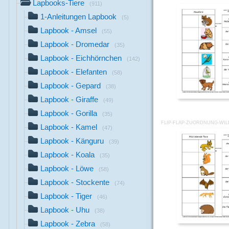
Lapbooks-Tiere
(911)
1-Anleitungen Lapbook
(5)
Lapbook - Amsel
(55)
Lapbook - Dromedar
(35)
Lapbook - Eichhörnchen
(142)
Lapbook - Elefanten
(58)
Lapbook - Gepard
(38)
Lapbook - Giraffe
(49)
Lapbook - Gorilla
(35)
FLIP-FLAP-ZUORDNUNG-WILD
Lapbook - Kamel
(47)
Lapbook - Känguru
(39)
Lapbook - Koala
(35)
Lapbook - Löwe
(58)
Lapbook - Stockente
(74)
Lapbook - Tiger
(46)
Lapbook - Uhu
(38)
Lapbook - Zebra
(58)