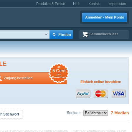
Produkte & Preise
Hilfe
Kontakt
Impressum
Anmelden · Mein Konto
Sammelkorb
leer
LE
ab
5 Cent
pro
Download
Zugang bestellen
Einfach online bezahlen:
7 Medien
Sortieren:
h Stichwort
-1-2.PDF
FLIP-FLAP-ZUORDNUNG-TIERE-BAUERNHOF-1-6.PDF
FLIP-FLAP-ZUORDNUNG-VÖGEL-1-8.PDF