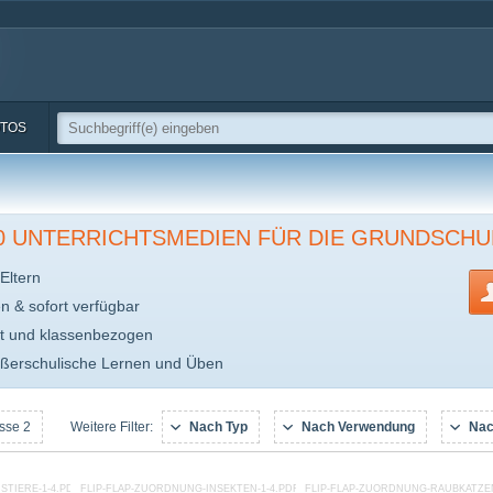
TOS
00 UNTERRICHTSMEDIEN FÜR DIE GRUNDSCHU
Eltern
en & sofort verfügbar
t und klassenbezogen
ußerschulische Lernen und Üben
sse 2
Nach Typ
Nach Verwendung
Nac
Weitere Filter:
STIERE-1-4.PDF
FLIP-FLAP-ZUORDNUNG-INSEKTEN-1-4.PDF
FLIP-FLAP-ZUORDNUNG-RAUBKATZEN