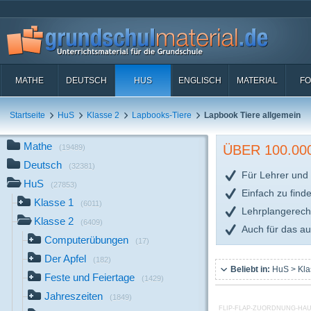
MATHE
DEUTSCH
HUS
ENGLISCH
MATERIAL
FO
Startseite
HuS
Klasse 2
Lapbooks-Tiere
Lapbook Tiere allgemein
Mathe
ÜBER 100.0
(19489)
Deutsch
(32381)
Für Lehrer und 
HuS
(27853)
Einfach zu find
Klasse 1
(6011)
Lehrplangerech
Klasse 2
(6409)
Auch für das a
Computerübungen
(17)
Der Apfel
(182)
Beliebt in:
HuS > Kla
Feste und Feiertage
(1429)
Jahreszeiten
(1849)
FLIP-FLAP-ZUORDNUNG-HAU