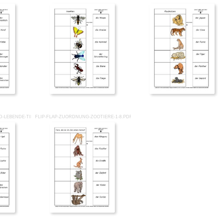
-LEBENDE-TIERE-1-6.PDF
FLIP-FLAP-ZUORDNUNG-ZOOTIERE-1-8.PDF