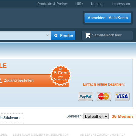
Produkte & Preise
Hilfe
Kontakt
Impressum
Anmelden · Mein Konto
Sammelkorb
leer
LE
ab
5 Cent
pro
Download
Zugang bestellen
Einfach online bezahlen:
36 Medien
Sortieren:
h Stichwort
LDER.PDF
SELBSTLAUTE-EINSETZEN-BERUFE.PDF
AB-BERUFE-ZUORDNUNG-B.PDF