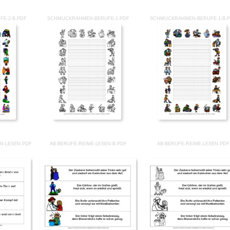
E-2-B.PDF
SCHMUCKRAHMEN-BERUFE-1.PDF
SCHMUCKRAHMEN-BERUFE-1-B.
EN-LESEN.PDF
AB-BERUFE-REIME-LESEN-B.PDF
AB-BERUFE-REIME-LESEN.PDF