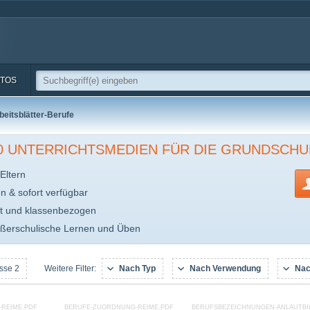
TOS
beitsblätter-Berufe
00 UNTERRICHTSMEDIEN FÜR DIE GRUNDSCHU
Eltern
en & sofort verfügbar
t und klassenbezogen
ußerschulische Lernen und Üben
sse 2
Nach Typ
Nach Verwendung
Nac
Weitere Filter:
-REIME.PDF
BERUFE-ZUORDNUNG-REIME.PDF
BERUFSBEZEICHNUNGEN-ANLAUTBI