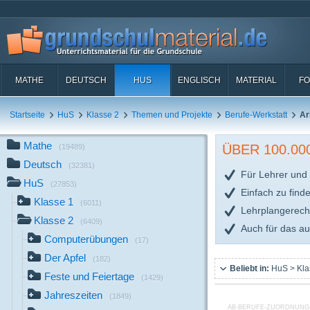
MATHE
DEUTSCH
HUS
ENGLISCH
MATERIAL
FO
Startseite
HuS
Klasse 2
Themen und Projekte
Berufe-Werkstatt
Ar
Mathe
ÜBER 100.0
(19489)
Deutsch
(32381)
Für Lehrer und 
HuS
(27853)
Einfach zu find
Klasse 1
(6011)
Lehrplangerech
Klasse 2
(6409)
Auch für das a
Computerübungen
(17)
Der Apfel
(182)
Beliebt in:
HuS > Kla
Feste und Feiertage
(1429)
Jahreszeiten
(1849)
AB-BERUFE-ZUORDNUNG