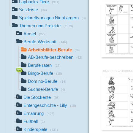
Lapbooks-Tiere
(911)
Setzleiste
(34)
Spielbrettvorlagen Nicht ärgern
(8)
Themen und Projekte
(1979)
Amsel
(227)
Berufe-Werkstatt
(146)
Arbeitsblätter-Berufe
(36)
AB-Berufe-beschreiben
(62)
Berufe raten
(12)
AB-BERUFE-ZUORDN
Bingo-Berufe
(18)
Domino-Berufe
(14)
Suchsel-Berufe
(4)
Die Stockente
(93)
Entengeschichte - Lilly
(18)
Ernährung
(497)
Fußball
(1)
Kinderspiele
(131)