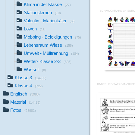
Klima in der Klasse
(27)
SCHMUCKRAHMEN-BERUF
Stationslernen
(10)
Valentin - Marienkäfer
(68)
Löwen
(11)
Mobbing - Beleidigungen
(75)
Lebensraum Wiese
(158)
Umwelt - Mülltrennung
(184)
Wetter- Klasse 2-3
(325)
Wasser
(8)
Klasse 3
(14765)
AB-BERUFE-SÄTZE-IN-SILB
Klasse 4
(722)
Englisch
(3988)
Material
(14423)
Fotos
(28981)