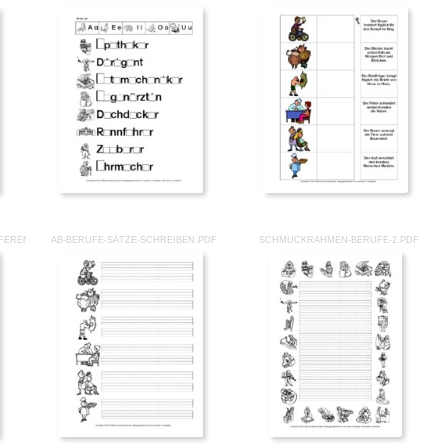
FFERENZIERUNG.PDF
AB-BERUFE-SÄTZE-SCHREIBEN.PDF
SCHMUCKRAHMEN-BERUFE-2.PDF