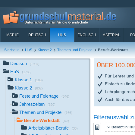
MATHE
DEUTSCH
HUS
ENGLISCH
MATERIAL
FO
Startseite
HuS
Klasse 2
Themen und Projekte
Berufe-Werkstatt
Deutsch
ÜBER 100.0
(1994)
HuS
(1786)
Für Lehrer und 
Klasse 1
(189)
Einfach zu find
Klasse 2
(832)
Lehrplangerech
Feste und Feiertage
(346)
Auch für das a
Jahreszeiten
(320)
Themen und Projekte
(166)
Filterauswahl 
Berufe-Werkstatt
(146)
Beliebt in:
HuS
Arbeitsblätter-Berufe
(36)