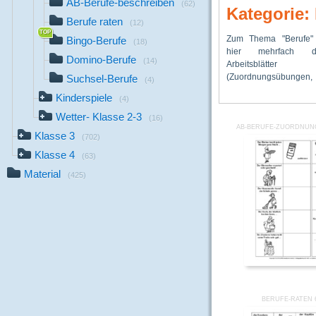
AB-Berufe-beschreiben
(62)
Kategorie:
Berufe raten
(12)
Zum Thema "Berufe" 
Silben, lesen, Sätze 
für Berufsbeschrei
Bingo-Berufe
(18)
hier mehrfach diff
Sätze zuordnen
Domino-Berufe
(14)
Arbeitsblätter
Selbstlaute einsetzen), Bingo-
(Zuordnungsübungen
Spiele, Domino-Spiel
Suchsel-Berufe
(4)
Kinderspiele
(4)
Wetter- Klasse 2-3
(16)
AB-BERUFE-ZUORDNUN
Klasse 3
(702)
Klasse 4
(63)
Material
(425)
BERUFE-RATEN 