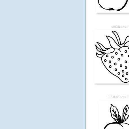
ERDBEERE.T
GESICHTSAPFEL