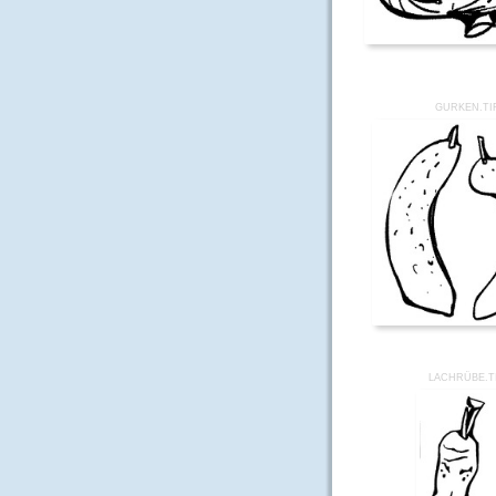
GURKEN.TI
LACHRÜBE.T