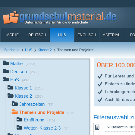
MATHE
DEUTSCH
HUS
ENGLISCH
MATERIAL
FO
Startseite
HuS
Klasse 2
Themen und Projekte
Mathe
ÜBER 100.0
(2833)
Deutsch
(2853)
Für Lehrer und 
HuS
(4326)
Einfach zu find
Klasse 1
(1256)
Lehrplangerech
Klasse 2
(257)
Auch für das a
Jahreszeiten
(58)
Themen und Projekte
(199)
Filterauswahl 
Ernährung
(135)
Beliebt in:
HuS
Wetter- Klasse 2-3
(64)