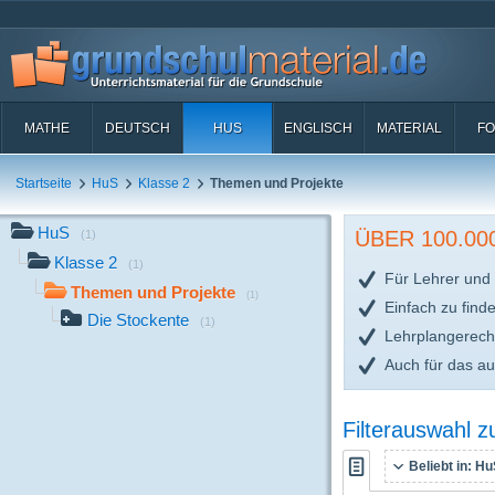
MATHE
DEUTSCH
HUS
ENGLISCH
MATERIAL
FO
Startseite
HuS
Klasse 2
Themen und Projekte
HuS
ÜBER 100.0
(1)
Klasse 2
(1)
Für Lehrer und 
Themen und Projekte
(1)
Einfach zu find
Die Stockente
(1)
Lehrplangerech
Auch für das a
Filterauswahl 
Beliebt in:
HuS