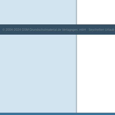
© 2004-2024
GSM Grundschulmaterial.de Verlagsges. mbH
·
Seychellen Urlaub