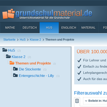
MATHE
DEUTSCH
HUS
ENGLISCH
MATERIAL
FO
Startseite
HuS
Klasse 2
Themen und Projekte
HuS
ÜBER 100.0
(2)
Klasse 2
(2)
Für Lehrer und 
Themen und Projekte
(2)
Einfach zu find
Die Stockente
(1)
Lehrplangerech
Entengeschichte - Lilly
(1)
Auch für das a
Filterauswahl 
Beliebt in:
HuS