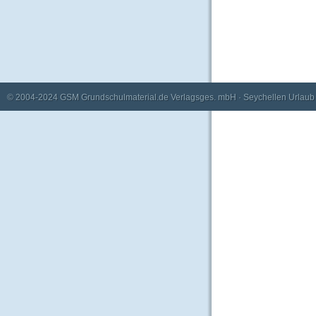
© 2004-2024
GSM Grundschulmaterial.de Verlagsges. mbH
·
Seychellen Urlaub