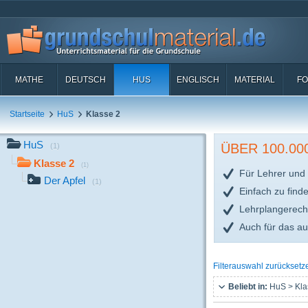
MATHE
DEUTSCH
HUS
ENGLISCH
MATERIAL
FO
Startseite
HuS
Klasse 2
HuS
ÜBER 100.0
(1)
Klasse 2
(1)
Für Lehrer und 
Der Apfel
(1)
Einfach zu find
Lehrplangerech
Auch für das a
Filterauswahl zurücksetz
Beliebt in:
HuS > Kla