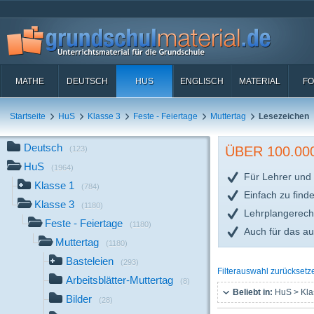
MATHE
DEUTSCH
HUS
ENGLISCH
MATERIAL
FO
Startseite
HuS
Klasse 3
Feste - Feiertage
Muttertag
Lesezeichen
Deutsch
ÜBER 100.0
(123)
HuS
(1964)
Für Lehrer und 
Klasse 1
(784)
Einfach zu find
Klasse 3
(1180)
Lehrplangerech
Feste - Feiertage
(1180)
Auch für das a
Muttertag
(1180)
Basteleien
(293)
Filterauswahl zurücksetz
Arbeitsblätter-Muttertag
(8)
Beliebt in:
HuS > Kla
Bilder
(28)