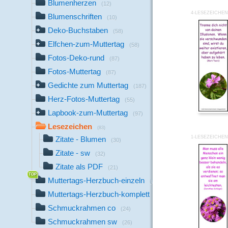
Blumenherzen
(12)
4-LESEZEICHEN
Blumenschriften
(10)
Deko-Buchstaben
(58)
Elfchen-zum-Muttertag
(58)
Fotos-Deko-rund
(87)
Fotos-Muttertag
(87)
Gedichte zum Muttertag
(187)
Herz-Fotos-Muttertag
(55)
Lapbook-zum-Muttertag
(97)
Lesezeichen
(83)
1-LESEZEICHEN
Zitate - Blumen
(30)
Zitate - sw
(32)
Zitate als PDF
(21)
Muttertags-Herzbuch-einzeln
(61)
Muttertags-Herzbuch-komplett
(6)
Schmuckrahmen co
(24)
Schmuckrahmen sw
(26)