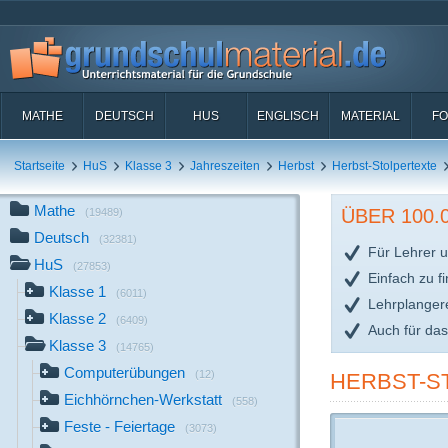
MATHE
DEUTSCH
HUS
ENGLISCH
MATERIAL
FO
Startseite
HuS
Klasse 3
Jahreszeiten
Herbst
Herbst-Stolpertexte
Mathe
ÜBER 100
(19489)
Deutsch
(32381)
Für Lehrer u
HuS
(27853)
Einfach zu f
Klasse 1
(6011)
Lehrplanger
Klasse 2
(6409)
Auch für da
Klasse 3
(14765)
Computerübungen
(12)
HERBST-S
Eichhörnchen-Werkstatt
(558)
Feste - Feiertage
(3073)