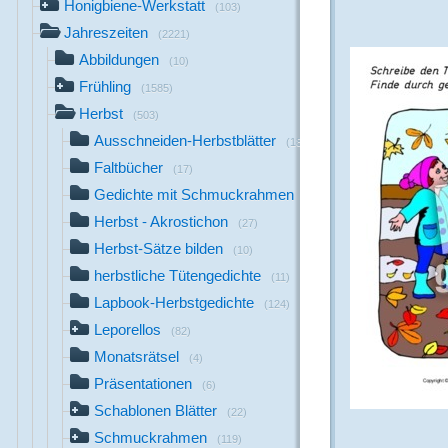
Honigbiene-Werkstatt
(103)
Jahreszeiten
(2221)
Abbildungen
(10)
Frühling
(1585)
Herbst
(503)
Ausschneiden-Herbstblätter
(18)
Faltbücher
(17)
Gedichte mit Schmuckrahmen
(53)
Herbst - Akrostichon
(27)
Herbst-Sätze bilden
(10)
herbstliche Tütengedichte
(11)
Lapbook-Herbstgedichte
(124)
Leporellos
(82)
Monatsrätsel
(4)
Präsentationen
(6)
Schablonen Blätter
(22)
Schmuckrahmen
(119)