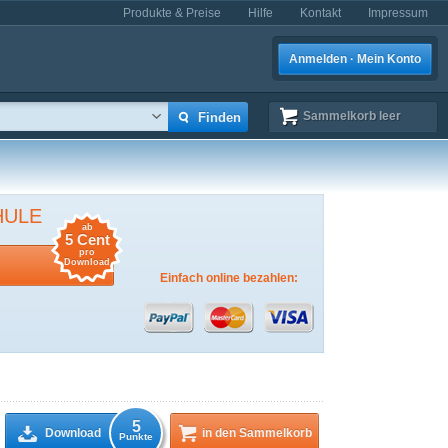
Produkte & Preise
Hilfe
Kontakt
Impressum
Anmelden · Mein Konto
Sammelkorb
leer
HULE
ab
5 Cent
pro
Download
Einfach online bezahlen:
5
Download
in den Sammelkorb
Punkte