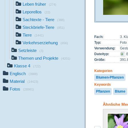
Leben früher
(274)
Leporellos
(22)
Sachtexte - Tiere
(388)
Steckbriefe-Tiere
(851)
Tiere
(1441)
Fach:
3. K
Verkehrserziehung
Typ:
Foto
(656)
Verwendung:
Gest
Setzleiste
(3)
Dateityp:
B
Themen und Projekte
(4201)
Größe:
391.
Klasse 4
(722)
Kategorien
Englisch
(3988)
Blumen-Pflanzen
Material
(14423)
Keywords
Fotos
(28981)
Pflanzen
Blume
Ähnliche Me