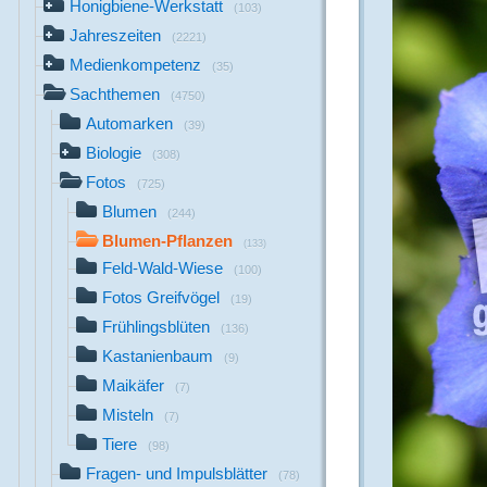
Honigbiene-Werkstatt
(103)
Jahreszeiten
(2221)
Medienkompetenz
(35)
Sachthemen
(4750)
Automarken
(39)
Biologie
(308)
Fotos
(725)
Blumen
(244)
Blumen-Pflanzen
(133)
Feld-Wald-Wiese
(100)
Fotos Greifvögel
(19)
Frühlingsblüten
(136)
Kastanienbaum
(9)
Maikäfer
(7)
Misteln
(7)
Tiere
(98)
Fragen- und Impulsblätter
(78)