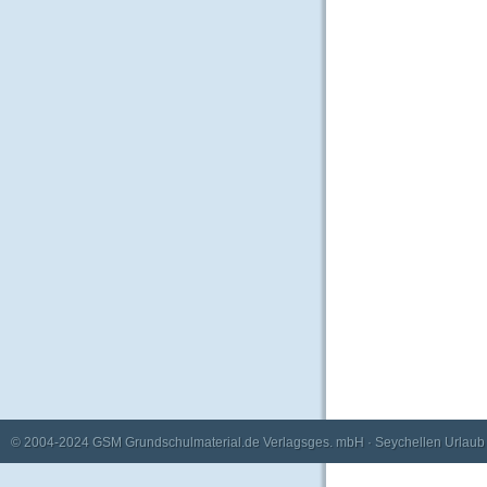
© 2004-2024
GSM Grundschulmaterial.de Verlagsges. mbH
·
Seychellen Urlaub