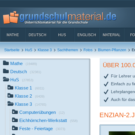
MATHE
DEUTSCH
HUS
ENGLISCH
MATERIAL
FO
Startseite
HuS
Klasse 3
Sachthemen
Fotos
Blumen-Pflanzen
E
Mathe
ÜBER 100
(19489)
Deutsch
(32381)
Für Lehrer u
HuS
(27853)
Einfach zu f
Klasse 1
(6011)
Lehrplanger
Klasse 2
(6409)
Auch für da
Klasse 3
(14765)
Computerübungen
(12)
ENZIAN-2.
Eichhörnchen-Werkstatt
(558)
Feste - Feiertage
(3073)