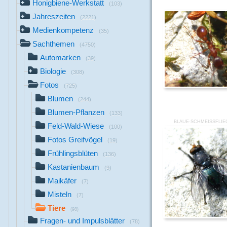
Honigbiene-Werkstatt
(103)
Jahreszeiten
(2221)
Medienkompetenz
(35)
Sachthemen
(4750)
Automarken
(39)
Biologie
(308)
Fotos
(725)
Blumen
(244)
Blumen-Pflanzen
(133)
BLAUE-SCHMEISSFLIE
Feld-Wald-Wiese
(100)
Fotos Greifvögel
(19)
Frühlingsblüten
(136)
Kastanienbaum
(9)
Maikäfer
(7)
Misteln
(7)
Tiere
(98)
Fragen- und Impulsblätter
(78)