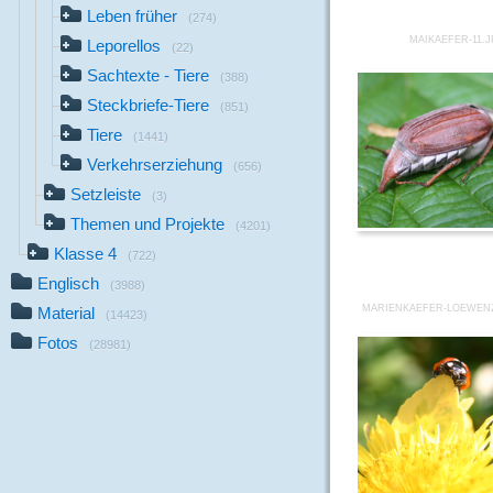
Leben früher
(274)
MAIKAEFER-11.
Leporellos
(22)
Sachtexte - Tiere
(388)
Steckbriefe-Tiere
(851)
Tiere
(1441)
Verkehrserziehung
(656)
Setzleiste
(3)
Themen und Projekte
(4201)
Klasse 4
(722)
Englisch
(3988)
MARIENKAEFER-LOEWEN
Material
(14423)
Fotos
(28981)