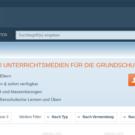
TOS
00 UNTERRICHTSMEDIEN FÜR DIE GRUNDSCHU
Eltern
en & sofort verfügbar
t und klassenbezogen
ußerschulische Lernen und Üben
sse 3
Nach Typ
Nach Verwendung
Nac
Weitere Filter:
AMEISE-2.JPG
AMEISE-3.JPG