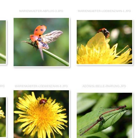
G
MARIENKAEFER-ABFLUG-3.JPG
MARIENKAEFER-LOEWENZAHN-1.JPG
JPG
MARIENKAEFER-LOEWENZAHN-8.JPG
ADONISLIBELLE-PAARUNG.JPG