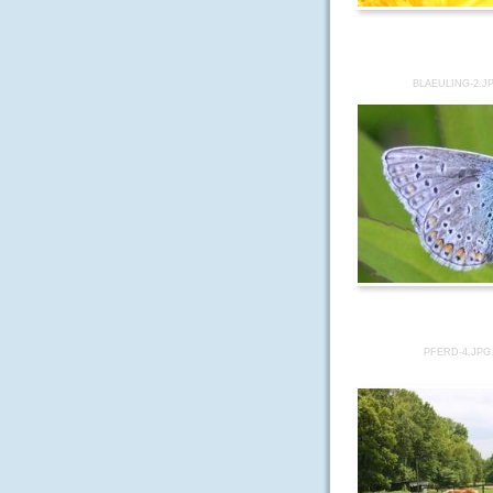
BLAEULING-2.J
PFERD-4.JPG