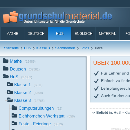
MATHE
DEUTSCH
HUS
ENGLISCH
MATERIAL
FO
Startseite
HuS
Klasse 3
Sachthemen
Fotos
Tiere
Mathe
ÜBER 100.0
(19489)
Deutsch
(32381)
Für Lehrer und 
HuS
(27853)
Einfach zu find
Klasse 1
(6011)
Lehrplangerech
Klasse 2
(6409)
Auch für das a
Klasse 3
(14765)
Computerübungen
(12)
Beliebt in:
HuS > Kla
Eichhörnchen-Werkstatt
(558)
Feste - Feiertage
(3073)
AMEISE-1.JPG