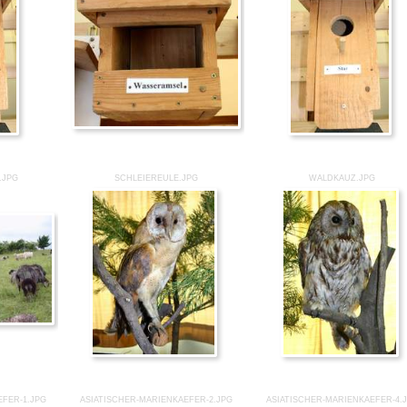
.JPG
SCHLEIEREULE.JPG
WALDKAUZ.JPG
EFER-1.JPG
ASIATISCHER-MARIENKAEFER-2.JPG
ASIATISCHER-MARIENKAEFER-4.