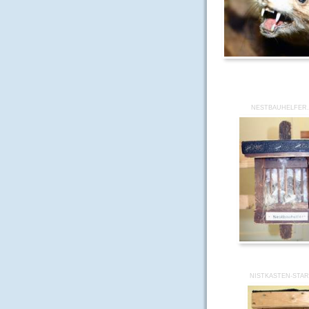
NESTBAUHELFER
NISTKASTEN-STAR