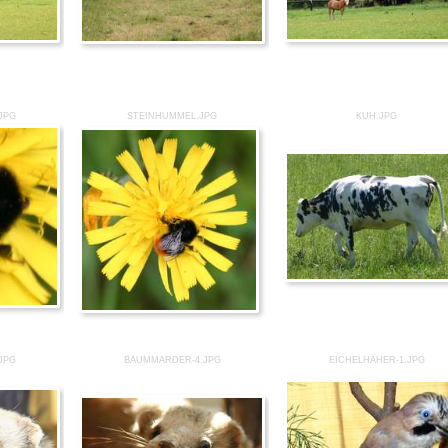
JPG
STEINHUMMEL.JPG
KUH.JPG
JPG
BAUMMARDER-4.JPG
EICHELHÄHER-1.JPG