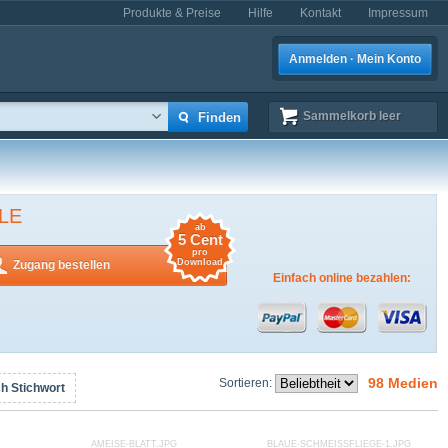
Produkte & Preise
Hilfe
Kontakt
Impressum
Anmelden · Mein Konto
Sammelkorb
leer
LE
ab
5 Cent
pro
Download
Zugang bestellen
Einfach online bezahlen:
98 Medien
Sortieren:
h Stichwort
AMEISE-BLATT.JPG
BLAUE-SCHMEISSFLIEGE-1.JPG