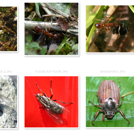
GE-2.JPG
FLIEGE-AUF-TULPE.JPG
MAIKAEFER-2.JPG