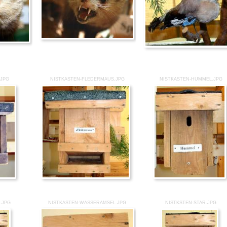
.JPG
NISTKASTEN-FLEDERMAUS.JPG
NISTKASTEN-HUMMEL.JPG
.JPG
NISTKASTEN-WASSERAMSEL.JPG
NISTKSTEN-STAR.JPG