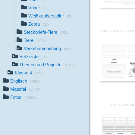
(17)
Vögel
(1)
Weißkopfseeadler
(9)
Zebra
(18)
Steckbriefe-Tiere
KAMEL-FALTBUCH-VIERS
(851)
Tiere
(1441)
Verkehrserziehung
(656)
Setzleiste
(3)
Themen und Projekte
(4201)
Klasse 4
(722)
Englisch
(3988)
Material
(14423)
Fotos
(28981)
FALTBUCH-KAME