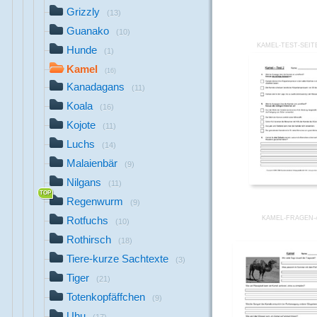
Grizzly
(13)
Guanako
(10)
KAMEL-TEST-SEIT
Hunde
(1)
Kamel
(16)
Kanadagans
(11)
Koala
(16)
Kojote
(11)
Luchs
(14)
Malaienbär
(9)
Nilgans
(11)
Regenwurm
(9)
KAMEL-FRAGEN-
Rotfuchs
(10)
Rothirsch
(18)
Tiere-kurze Sachtexte
(3)
Tiger
(21)
Totenkopfäffchen
(9)
Uhu