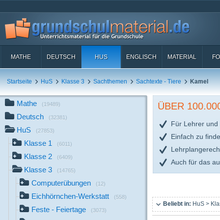
MATHE
DEUTSCH
HUS
ENGLISCH
MATERIAL
FO
Startseite
HuS
Klasse 3
Sachthemen
Sachtexte - Tiere
Kamel
Mathe
ÜBER 100.0
(19489)
Deutsch
(32381)
Für Lehrer und 
HuS
(27853)
Einfach zu find
Klasse 1
(6011)
Lehrplangerech
Klasse 2
(6409)
Auch für das a
Klasse 3
(14765)
Computerübungen
(12)
Eichhörnchen-Werkstatt
(558)
Beliebt in:
HuS > Kla
Feste - Feiertage
(3073)