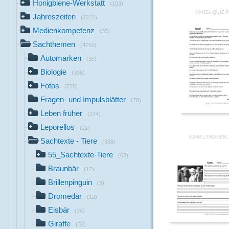
Honigbiene-Werkstatt
(103)
KAMEL-QUIZ.
Jahreszeiten
(2221)
Medienkompetenz
(35)
Sachthemen
(4750)
Automarken
(39)
Biologie
(308)
Fotos
(725)
Fragen- und Impulsblätter
(78)
Leben früher
(274)
Leporellos
(22)
KAMEL-FRAGEN-
Sachtexte - Tiere
(388)
55_Sachtexte-Tiere
(62)
Braunbär
(12)
Brillenpinguin
(9)
Dromedar
(12)
Eisbär
(34)
Giraffe
(32)