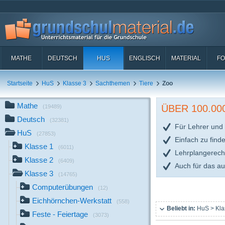
MATHE
DEUTSCH
HUS
ENGLISCH
MATERIAL
FO
Startseite
HuS
Klasse 3
Sachthemen
Tiere
Zoo
Mathe
ÜBER 100.0
(19489)
Deutsch
(32381)
Für Lehrer und 
HuS
(27853)
Einfach zu find
Klasse 1
(6011)
Lehrplangerech
Klasse 2
(6409)
Auch für das a
Klasse 3
(14765)
Computerübungen
(12)
Eichhörnchen-Werkstatt
(558)
Beliebt in:
HuS > Kla
Feste - Feiertage
(3073)