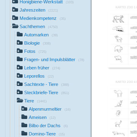
Honigbiene-Werkstatt
(103)
KARTEI ZOO 1
Jahreszeiten
(2221)
Medienkompetenz
(35)
Sachthemen
(4750)
Automarken
(39)
Biologie
(308)
Fotos
(725)
Fragen- und Impulsblätter
(78)
Leben früher
(274)
Leporellos
(22)
KARTEI ZOO 4
Sachtexte - Tiere
(388)
Steckbriefe-Tiere
(851)
Tiere
(1441)
Alpenmurmeltier
(16)
Ameisen
(12)
Bilbo der Dachs
(6)
Domino-Tiere
(15)