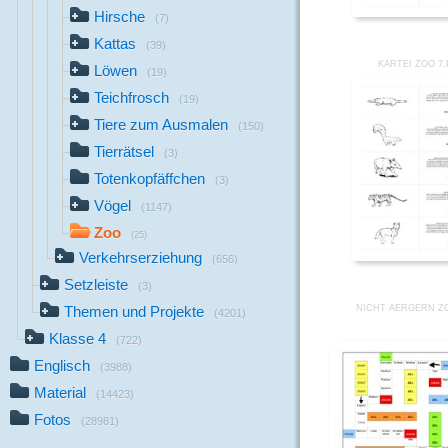
Hirsche
(7)
Kattas
(39)
KARTEI ZOO 7
Löwen
(19)
Teichfrosch
(19)
Tiere zum Ausmalen
(150)
Tierrätsel
(3)
Totenkopfäffchen
(3)
Vögel
(1147)
Zoo
(25)
Verkehrserziehung
(656)
Setzleiste
(3)
NICHT AERGERN ZO
Themen und Projekte
(4201)
Klasse 4
(722)
Englisch
(3988)
Material
(14423)
Fotos
(28981)