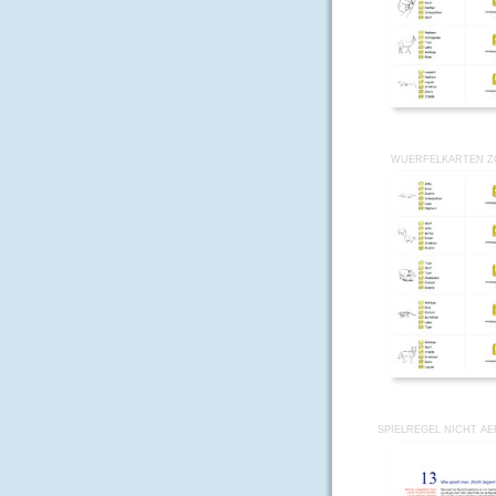
WUERFELKARTEN Z
SPIELREGEL NICHT A