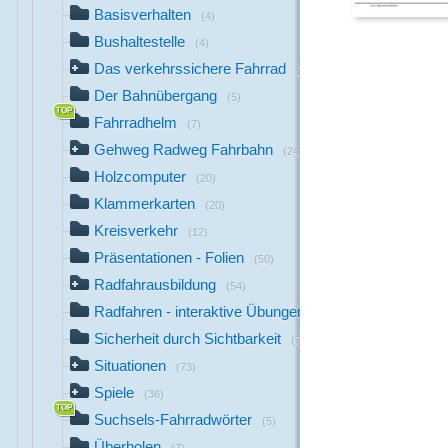
Basisverhalten
(4)
Bushaltestelle
(4)
Das verkehrssichere Fahrrad
(26)
Der Bahnübergang
(5)
Fahrradhelm
(7)
Gehweg Radweg Fahrbahn
(24)
Holzcomputer
(20)
Klammerkarten
(20)
Kreisverkehr
(12)
Präsentationen - Folien
(50)
Radfahrausbildung
(54)
Radfahren - interaktive Übungen
(17)
Sicherheit durch Sichtbarkeit
(7)
Situationen
(73)
Spiele
(36)
Suchsels-Fahrradwörter
(5)
Überholen