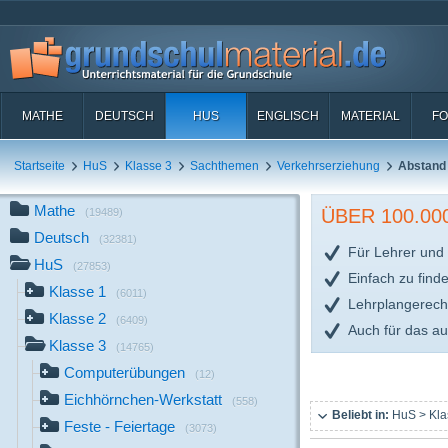
MATHE
DEUTSCH
HUS
ENGLISCH
MATERIAL
FO
Startseite
HuS
Klasse 3
Sachthemen
Verkehrserziehung
Abstand
Mathe
ÜBER 100.0
(19489)
Deutsch
(32381)
Für Lehrer und 
HuS
(27853)
Einfach zu find
Klasse 1
(6011)
Lehrplangerech
Klasse 2
(6409)
Auch für das a
Klasse 3
(14765)
Computerübungen
(12)
Eichhörnchen-Werkstatt
(558)
Beliebt in:
HuS > Kla
Feste - Feiertage
(3073)