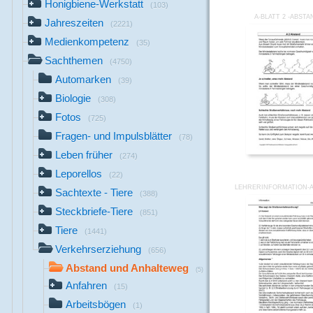
Honigbiene-Werkstatt
(103)
A-BLATT 2 -ABST
Jahreszeiten
(2221)
Medienkompetenz
(35)
Sachthemen
(4750)
Automarken
(39)
Biologie
(308)
Fotos
(725)
Fragen- und Impulsblätter
(78)
Leben früher
(274)
Leporellos
(22)
LEHRERINFORMATION-
Sachtexte - Tiere
(388)
Steckbriefe-Tiere
(851)
Tiere
(1441)
Verkehrserziehung
(656)
Abstand und Anhalteweg
(5)
Anfahren
(15)
Arbeitsbögen
(1)