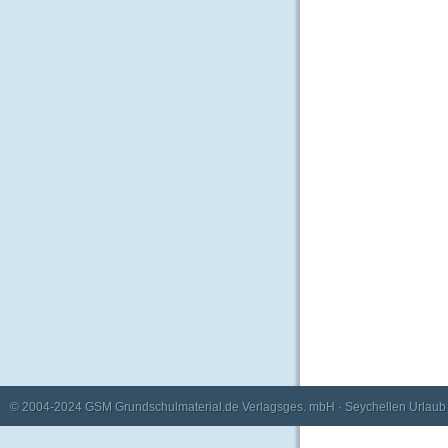
© 2004-2024
GSM Grundschulmaterial.de Verlagsges. mbH
·
Seychellen Urlaub