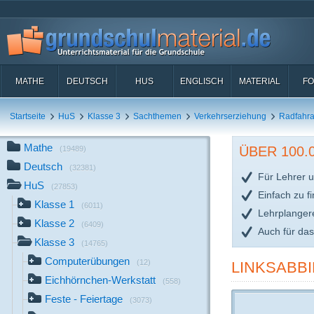
MATHE
DEUTSCH
HUS
ENGLISCH
MATERIAL
FO
Startseite
HuS
Klasse 3
Sachthemen
Verkehrserziehung
Radfahra
Mathe
ÜBER 100
(19489)
Deutsch
(32381)
Für Lehrer u
HuS
(27853)
Einfach zu f
Klasse 1
(6011)
Lehrplanger
Klasse 2
(6409)
Auch für da
Klasse 3
(14765)
Computerübungen
(12)
LINKSABBI
Eichhörnchen-Werkstatt
(558)
Feste - Feiertage
(3073)