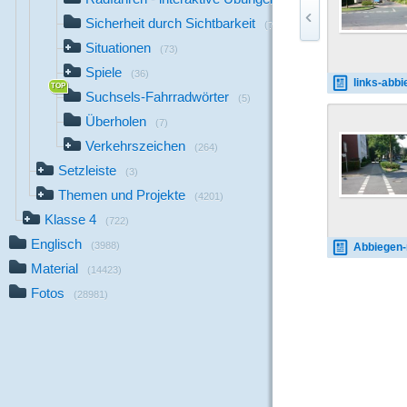
(17)
Sicherheit durch Sichtbarkeit
(7)
Situationen
(73)
Spiele
(36)
links-abbiegen
Suchsels-Fahrradwörter
(5)
Überholen
(7)
Verkehrszeichen
(264)
Setzleiste
(3)
Themen und Projekte
(4201)
Klasse 4
(722)
Englisch
(3988)
Abbiegen-rechts-Radwe
Material
(14423)
Fotos
(28981)