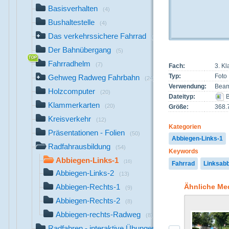
Basisverhalten
(4)
Bushaltestelle
(4)
Das verkehrssichere Fahrrad
(26)
Der Bahnübergang
(5)
Fahrradhelm
(7)
Fach:
3. K
Typ:
Foto
Gehweg Radweg Fahrbahn
(24)
Verwendung:
Beam
Holzcomputer
(20)
Dateityp:
B
Klammerkarten
(20)
Größe:
368.
Kreisverkehr
(12)
Kategorien
Präsentationen - Folien
(50)
Abbiegen-Links-1
Radfahrausbildung
(54)
Keywords
Abbiegen-Links-1
(16)
Fahrrad
Linksab
Abbiegen-Links-2
(13)
Ähnliche Me
Abbiegen-Rechts-1
(9)
Abbiegen-Rechts-2
(8)
Abbiegen-rechts-Radweg
(8)
Radfahren - interaktive Übungen