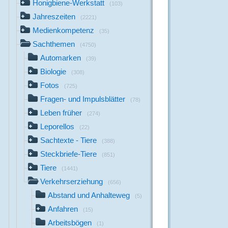
Honigbiene-Werkstatt
(103)
Jahreszeiten
(2221)
Medienkompetenz
(35)
Sachthemen
(4750)
Automarken
(39)
Biologie
(308)
Fotos
(725)
Fragen- und Impulsblätter
(78)
Leben früher
(274)
Leporellos
(22)
Sachtexte - Tiere
(388)
Steckbriefe-Tiere
(851)
Tiere
(1441)
Verkehrserziehung
(656)
Abstand und Anhalteweg
(5)
Anfahren
(15)
Arbeitsbögen
(1)