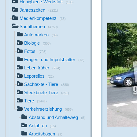
Honigbiene-Werkstatt
(103)
Jahreszeiten
(2221)
Medienkompetenz
(35)
Sachthemen
(4750)
Automarken
(39)
Biologie
(308)
Fotos
(725)
Fragen- und Impulsblätter
(78)
Leben früher
(274)
Leporellos
(22)
Sachtexte - Tiere
(388)
Steckbriefe-Tiere
(851)
Tiere
(1441)
Verkehrserziehung
(656)
Abstand und Anhalteweg
(5)
Anfahren
(15)
Arbeitsbögen
(1)