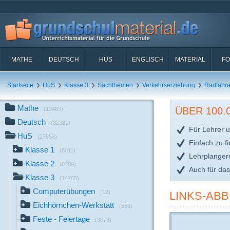
MATHE
DEUTSCH
HUS
ENGLISCH
MATERIAL
FO
Startseite
HuS
Klasse 3
Sachthemen
Verkehrserziehung
Radfahra
Mathe
ÜBER 100
(19489)
Deutsch
(32381)
Für Lehrer u
HuS
(27853)
Einfach zu f
Klasse 1
(6011)
Lehrplanger
Klasse 2
(6409)
Auch für da
Klasse 3
(14765)
Computerübungen
(12)
LINKS-ABB
Eichhörnchen-Werkstatt
(558)
Feste - Feiertage
(3073)