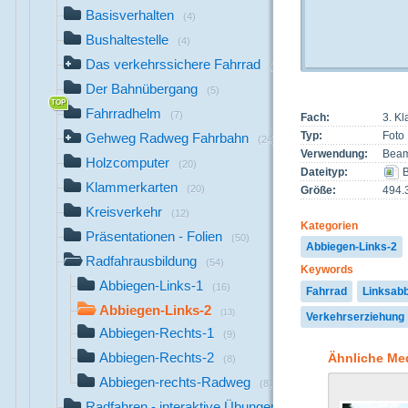
Basisverhalten
(4)
Bushaltestelle
(4)
Das verkehrssichere Fahrrad
(26)
Der Bahnübergang
(5)
Fahrradhelm
(7)
Fach:
3. K
Typ:
Foto
Gehweg Radweg Fahrbahn
(24)
Verwendung:
Beam
Holzcomputer
(20)
Dateityp:
B
Klammerkarten
(20)
Größe:
494.
Kreisverkehr
(12)
Kategorien
Präsentationen - Folien
(50)
Abbiegen-Links-2
Radfahrausbildung
(54)
Keywords
Abbiegen-Links-1
(16)
Fahrrad
Linksab
Abbiegen-Links-2
(13)
Verkehrserziehung
Abbiegen-Rechts-1
(9)
Abbiegen-Rechts-2
Ähnliche Me
(8)
Abbiegen-rechts-Radweg
(8)
Radfahren - interaktive Übungen