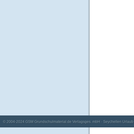
© 2004-2024
GSM Grundschulmaterial.de Verlagsges. mbH
·
Seychellen Urlaub