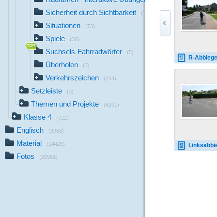
(17)
Sicherheit durch Sichtbarkeit
(7)
Situationen
(73)
Spiele
(36)
Suchsels-Fahrradwörter
(5)
R-Abbiegen-
Überholen
(7)
Verkehrszeichen
(264)
Setzleiste
(3)
Themen und Projekte
(4201)
Klasse 4
(722)
Englisch
(3988)
Material
(14423)
Linksabbiegen-Fußgän
Fotos
(28981)