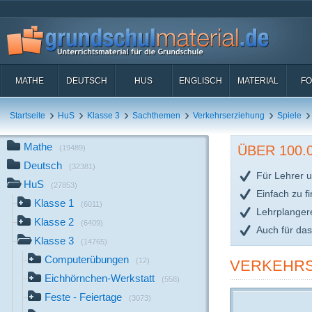
MATHE
DEUTSCH
HUS
ENGLISCH
MATERIAL
FO
Startseite
HuS
Klasse 3
Sachthemen
Verkehrserziehung
Spiele
Mathe
ÜBER 100
(19489)
Deutsch
(32381)
Für Lehrer u
HuS
(27853)
Einfach zu f
Klasse 1
(6011)
Lehrplanger
Klasse 2
(6409)
Auch für da
Klasse 3
(14765)
Computerübungen
(12)
VERKEHRS
Eichhörnchen-Werkstatt
(558)
Feste - Feiertage
(3073)