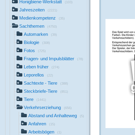
Honigbiene-Werkstatt
(103)
Jahreszeiten
(2221)
Medienkompetenz
(35)
Sachthemen
(4750)
Automarken
(39)
Biologie
(308)
Fotos
(725)
Fragen- und Impulsblätter
(78)
Leben früher
(274)
Leporellos
(22)
Sachtexte - Tiere
(388)
Steckbriefe-Tiere
(851)
Tiere
(1441)
Verkehrserziehung
(656)
Abstand und Anhalteweg
(5)
Anfahren
(15)
Arbeitsbögen
(1)