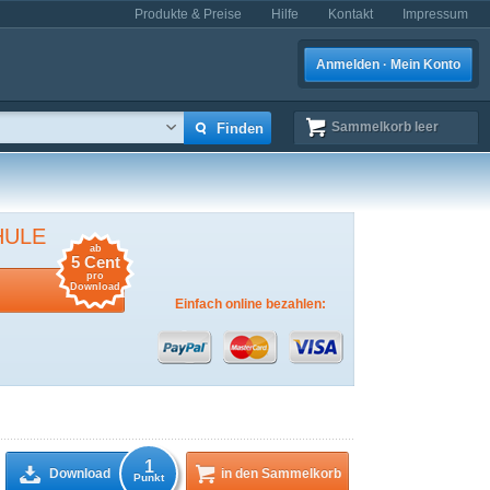
Produkte & Preise
Hilfe
Kontakt
Impressum
Anmelden · Mein Konto
Sammelkorb
leer
HULE
ab
5 Cent
pro
Download
Einfach online bezahlen:
1
Download
in den Sammelkorb
Punkt