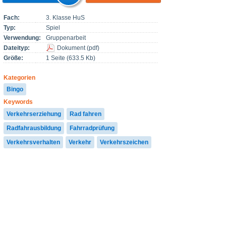
Fach:
3. Klasse HuS
Typ:
Spiel
Verwendung:
Gruppenarbeit
Dateityp:
Dokument
(
pdf
)
Größe:
1 Seite (633.5 Kb)
Kategorien
Bingo
Keywords
Verkehrserziehung
Rad fahren
Radfahrausbildung
Fahrradprüfung
Verkehrsverhalten
Verkehr
Verkehrszeichen