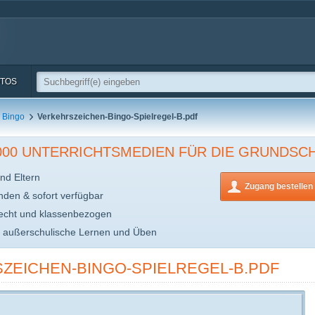
TOS
Bingo
Verkehrszeichen-Bingo-Spielregel-B.pdf
.000 UNTERRICHTSMEDIEN FÜR DIE GRUNDSC
nd Eltern
Zugang bestellen
inden & sofort verfügbar
echt und klassenbezogen
s außerschulische Lernen und Üben
ZEICHEN-BINGO-SPIELREGEL-B.PDF