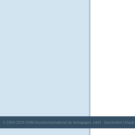
© 2004-2024
GSM Grundschulmaterial.de Verlagsges. mbH
·
Seychellen Urlaub