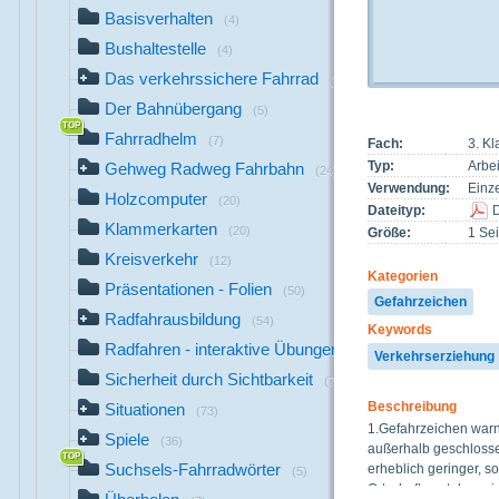
Basisverhalten
(4)
Bushaltestelle
(4)
Das verkehrssichere Fahrrad
(26)
Der Bahnübergang
(5)
Fahrradhelm
(7)
Fach:
3. K
Typ:
Arbei
Gehweg Radweg Fahrbahn
(24)
Verwendung:
Einze
Holzcomputer
(20)
Dateityp:
Klammerkarten
(20)
Größe:
1 Sei
Kreisverkehr
(12)
Kategorien
Präsentationen - Folien
(50)
Gefahrzeichen
Radfahrausbildung
(54)
Keywords
Radfahren - interaktive Übungen
(17)
Verkehrserziehung
Sicherheit durch Sichtbarkeit
(7)
Beschreibung
Situationen
(73)
1.Gefahrzeichen warne
Spiele
(36)
außerhalb geschlossen
Suchsels-Fahrradwörter
erheblich geringer, s
(5)
Ortschaften stehen si