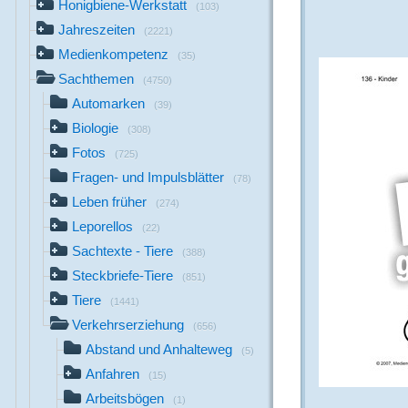
Honigbiene-Werkstatt
(103)
Jahreszeiten
(2221)
Medienkompetenz
(35)
Sachthemen
(4750)
Automarken
(39)
Biologie
(308)
Fotos
(725)
Fragen- und Impulsblätter
(78)
Leben früher
(274)
Leporellos
(22)
Sachtexte - Tiere
(388)
Steckbriefe-Tiere
(851)
Tiere
(1441)
Verkehrserziehung
(656)
Abstand und Anhalteweg
(5)
Anfahren
(15)
Arbeitsbögen
(1)