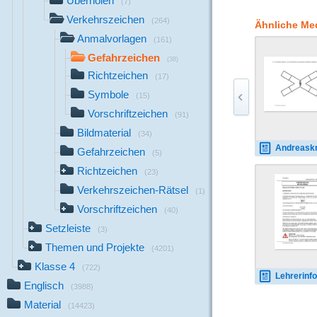
Überholen
(7)
Gefahr und die Läng
Verkehrszeichen
beschränken sich auf 
(264)
Ähnliche Me
Durch das farbtreue 
Anmalvorlagen
(161)
behalten werden
Gefahrzeichen
(38)
Richtzeichen
(17)
Symbole
(15)
Vorschriftzeichen
(91)
Bildmaterial
(34)
Andreaskreuz 
Gefahrzeichen
(5)
Richtzeichen
(23)
Verkehrszeichen-Rätsel
(1)
Vorschriftzeichen
(40)
Setzleiste
(3)
Themen und Projekte
(4201)
Klasse 4
(722)
Lehrerinformation-Gefahrz
Englisch
(3988)
Material
(14423)