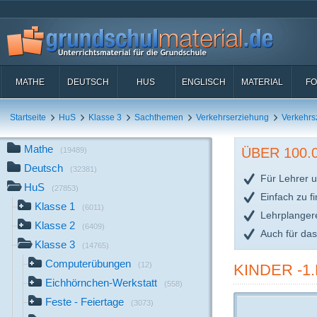
MATHE
DEUTSCH
HUS
ENGLISCH
MATERIAL
FO
Startseite
HuS
Klasse 3
Sachthemen
Verkehrserziehung
Verkehrs
Mathe
ÜBER 100
(19489)
Deutsch
(32381)
Für Lehrer u
HuS
(27853)
Einfach zu f
Klasse 1
(6011)
Lehrplanger
Klasse 2
(6409)
Auch für da
Klasse 3
(14765)
Computerübungen
(12)
KINDER -1
Eichhörnchen-Werkstatt
(558)
Feste - Feiertage
(3073)