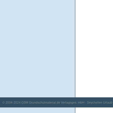
© 2004-2024
GSM Grundschulmaterial.de Verlagsges. mbH
·
Seychellen Urlaub