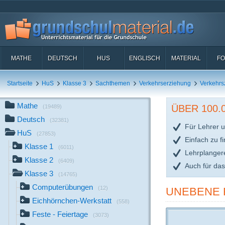
MATHE
DEUTSCH
HUS
ENGLISCH
MATERIAL
FO
Startseite
HuS
Klasse 3
Sachthemen
Verkehrserziehung
Verkehrs
Mathe
ÜBER 100
(19489)
Deutsch
(32381)
Für Lehrer u
HuS
(27853)
Einfach zu f
Klasse 1
(6011)
Lehrplanger
Klasse 2
(6409)
Auch für da
Klasse 3
(14765)
Computerübungen
(12)
UNEBENE 
Eichhörnchen-Werkstatt
(558)
Feste - Feiertage
(3073)