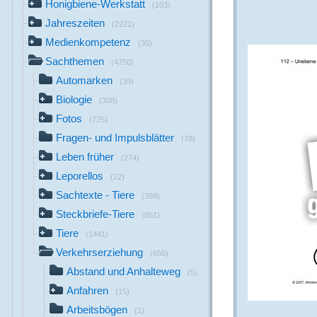
Honigbiene-Werkstatt
(103)
Jahreszeiten
(2221)
Medienkompetenz
(35)
Sachthemen
(4750)
Automarken
(39)
Biologie
(308)
Fotos
(725)
Fragen- und Impulsblätter
(78)
Leben früher
(274)
Leporellos
(22)
Sachtexte - Tiere
(388)
Steckbriefe-Tiere
(851)
Tiere
(1441)
Verkehrserziehung
(656)
Abstand und Anhalteweg
(5)
Anfahren
(15)
Arbeitsbögen
(1)