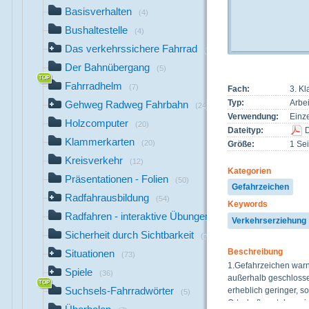
Basisverhalten
(4)
Bushaltestelle
(4)
Das verkehrssichere Fahrrad
(26)
Der Bahnübergang
(5)
Fahrradhelm
(7)
Fach:
3. K
Typ:
Arbei
Gehweg Radweg Fahrbahn
(24)
Verwendung:
Einze
Holzcomputer
(20)
Dateityp:
Klammerkarten
(20)
Größe:
1 Sei
Kreisverkehr
(12)
Kategorien
Präsentationen - Folien
(50)
Gefahrzeichen
Radfahrausbildung
(54)
Keywords
Radfahren - interaktive Übungen
(17)
Verkehrserziehung
Sicherheit durch Sichtbarkeit
(7)
Beschreibung
Situationen
(73)
1.Gefahrzeichen warne
Spiele
(36)
außerhalb geschlossen
Suchsels-Fahrradwörter
erheblich geringer, s
(5)
Ortschaften stehen si