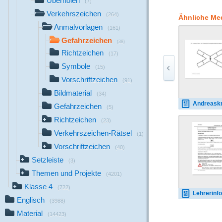
Überholen
(7)
Gefahr und die Läng
Verkehrszeichen
beschränken sich auf 
(264)
Ähnliche Me
Durch das farbtreue 
Anmalvorlagen
(161)
behalten werden
Gefahrzeichen
(38)
Richtzeichen
(17)
Symbole
(15)
Vorschriftzeichen
(91)
Bildmaterial
(34)
Andreaskreuz 
Gefahrzeichen
(5)
Richtzeichen
(23)
Verkehrszeichen-Rätsel
(1)
Vorschriftzeichen
(40)
Setzleiste
(3)
Themen und Projekte
(4201)
Klasse 4
(722)
Lehrerinformation-Gefahrz
Englisch
(3988)
Material
(14423)