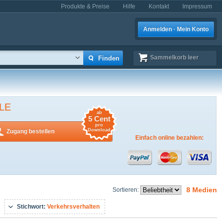
Produkte & Preise
Hilfe
Kontakt
Impressum
Anmelden · Mein Konto
Sammelkorb
leer
LE
ab
5 Cent
pro
Download
Zugang bestellen
Einfach online bezahlen:
8 Medien
Sortieren:
Stichwort:
Verkehrsverhalten