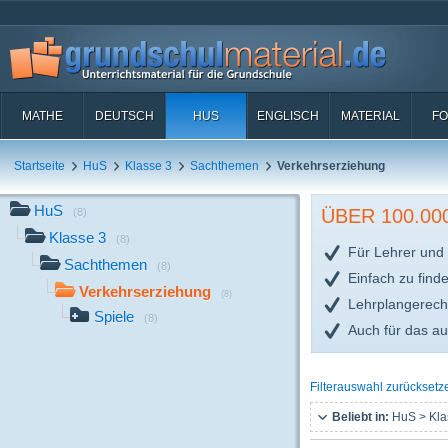
MATHE
DEUTSCH
HUS
ENGLISCH
MATERIAL
FO
Startseite
HuS
Klasse 3
Sachthemen
Verkehrserziehung
HuS
ÜBER 100.0
(8)
Klasse 3
(8)
Für Lehrer und 
Sachthemen
(8)
Einfach zu find
Verkehrserziehung
(8)
Lehrplangerech
Spiele
(8)
Auch für das a
Filterauswahl zurücksetz
Beliebt in:
HuS > Kla