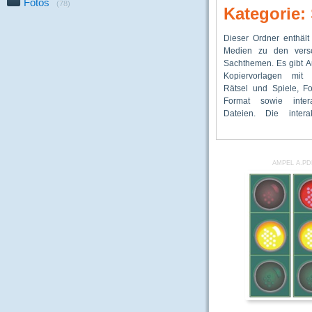
Fotos
(78)
Kategorie
Dieser Ordner enthält
Dateien können individ
Tieren, eine „Hon
Medien zu den versc
Klassenrechnern, ab
Werkstatt“ sowie
Sachthemen. Es gibt A
Klassenverb
Vorlagen für Tierstec
Kopiervorlagen mit 
Beamerpräsentation 
vorhanden. Ebenfalls
Rätsel und Spiele, Fo
werden. Besonders 
Medien findet man für 
Format sowie intera
Medien gibt es für 
„Verkehrserziehung“
Dateien. Die intera
„Biologie“. Sachtexte 
AMPEL A.PD