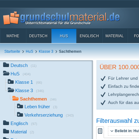
MATHE
DEUTSCH
HUS
ENGLISCH
MATERIAL
FO
Startseite
HuS
Klasse 3
Sachthemen
Deutsch
ÜBER 100.0
(11)
HuS
(404)
Für Lehrer und 
Klasse 1
(66)
Einfach zu find
Klasse 3
(346)
Lehrplangerech
Sachthemen
(346)
Auch für das a
Leben früher
(3)
Verkehrserziehung
(343)
Filterauswahl 
Englisch
(97)
Beliebt in:
HuS
Material
(2)