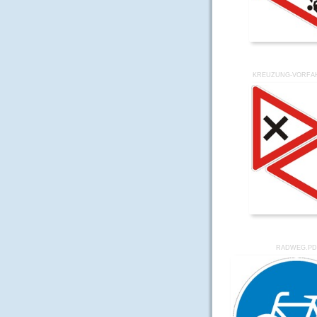
KREUZUNG-VORFA
RADWEG.PD