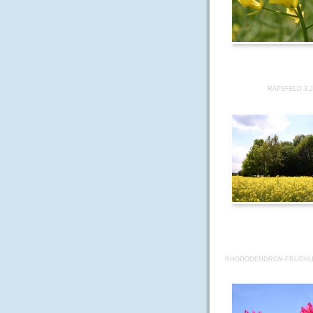
RAPSFELD-3.
RHODODENDRON-FRUEHLI