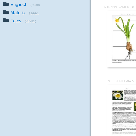
Englisch
(3988)
NARZISSE-ZWIEBELPF
Material
(14423)
Fotos
(28981)
STECKBRIEF-NARZI