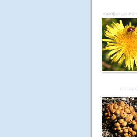
MARIENKAEFER-LOEWE
PILZE-2.JP