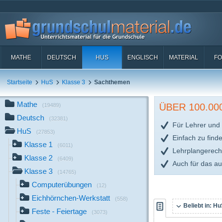
MATHE
DEUTSCH
HUS
ENGLISCH
MATERIAL
FO
Startseite
HuS
Klasse 3
Sachthemen
Mathe
ÜBER 100.0
(19489)
Deutsch
(32381)
Für Lehrer und 
HuS
(27853)
Einfach zu find
Klasse 1
(6011)
Lehrplangerech
Klasse 2
(6409)
Auch für das a
Klasse 3
(14765)
Computerübungen
(12)
Eichhörnchen-Werkstatt
(558)
Beliebt in:
HuS
Feste - Feiertage
(3073)