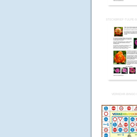
STECKBRIEF-TULPE-S
VERKEHR-BINGO 