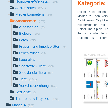
Honigbiene-Werkstatt
Kategorie
(103)
Jahreszeiten
(2221)
Dieser Ordner enthält
Dateien können individ
Tieren, eine „Hon
Medienkompetenz
(35)
Medien zu den versc
Klassenrechnern, ab
Werkstatt“ sowie
Sachthemen. Es gibt A
Klassenverb
Vorlagen für Tierstec
Sachthemen
(4750)
Kopiervorlagen mit 
Beamerpräsentation 
vorhanden. Ebenfalls
Automarken
(39)
Rätsel und Spiele, Fo
werden. Besonders 
Medien findet man für 
Biologie
Format sowie intera
Medien gibt es für 
„Verkehrserziehung“
(308)
Dateien. Die intera
„Biologie“. Sachtexte 
Fotos
(725)
Fragen- und Impulsblätter
(78)
Leben früher
(274)
HC VERKEHRSZEICHE
Leporellos
(22)
Sachtexte - Tiere
(388)
Steckbriefe-Tiere
(851)
Tiere
(1441)
Verkehrserziehung
(656)
Setzleiste
(3)
Themen und Projekte
(4201)
Klasse 4
(722)