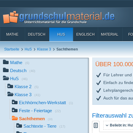
MATHE
DEUTSCH
HUS
ENGLISCH
MATERIAL
FO
Startseite
HuS
Klasse 3
Sachthemen
Mathe
ÜBER 100.0
(6)
Deutsch
(40)
Für Lehrer und 
HuS
(46)
Einfach zu find
Klasse 2
(5)
Lehrplangerech
Klasse 3
(41)
Auch für das a
Eichhörnchen-Werkstatt
(1)
Feste - Feiertage
(22)
Filterauswahl 
Sachthemen
(18)
Beliebt in:
HuS
Sachtexte - Tiere
(17)