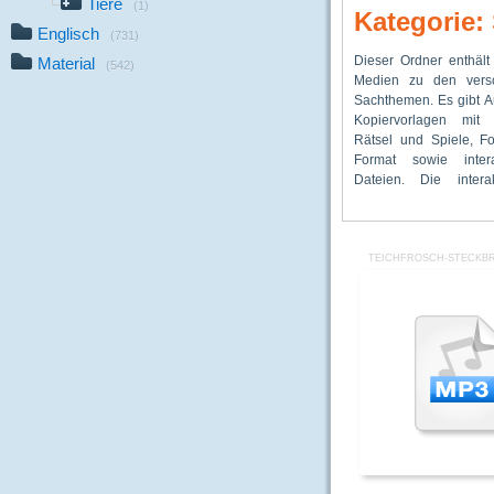
Tiere
(1)
Kategorie
Englisch
(731)
Dieser Ordner enthält
Dateien können individ
Tieren, eine „Hon
Material
(542)
Medien zu den versc
Klassenrechnern, ab
Werkstatt“ sowie
Sachthemen. Es gibt A
Klassenverb
Vorlagen für Tierstec
Kopiervorlagen mit 
Beamerpräsentation 
vorhanden. Ebenfalls
Rätsel und Spiele, Fo
werden. Besonders 
Medien findet man für 
Format sowie intera
Medien gibt es für 
„Verkehrserziehung“
Dateien. Die intera
„Biologie“. Sachtexte 
TEICHFROSCH-STECKBR