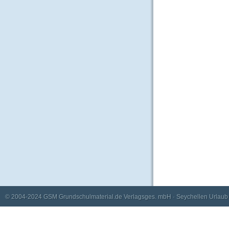
© 2004-2024
GSM Grundschulmaterial.de Verlagsges. mbH
·
Seychellen Urlaub