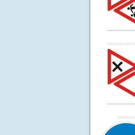
KREUZUNG-VORFA
RADWEG.PD