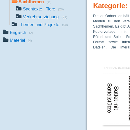
Sachthemen
(91)
Kategorie
Sachtexte - Tiere
(20)
Dieser Ordner enthält
Dateien können individ
Tieren, eine „Hon
Verkehrserziehung
(71)
Medien zu den versc
Klassenrechnern, ab
Werkstatt“ sowie
Themen und Projekte
(50)
Sachthemen. Es gibt A
Klassenverb
Vorlagen für Tierstec
Kopiervorlagen mit 
Beamerpräsentation 
vorhanden. Ebenfalls
Englisch
(2)
Rätsel und Spiele, Fo
werden. Besonders 
Medien findet man für 
Material
(4)
Format sowie intera
Medien gibt es für 
„Verkehrserziehung“
Dateien. Die intera
„Biologie“. Sachtexte 
FAHRRAD BETRIEB 