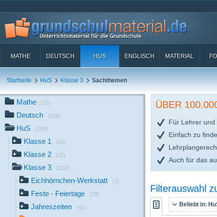
MATHE
DEUTSCH
HUS
ENGLISCH
MATERIAL
FO
Startseite
HuS
Klasse 3
Sachthemen
Mathe
ÜBER 100.0
(25)
Deutsch
(125)
Für Lehrer und 
HuS
(259)
Einfach zu find
Klasse 1
(10)
Lehrplangerech
Klasse 2
(37)
Auch für das a
Klasse 3
(212)
Eichhörnchen-Werkstatt
(1)
Filterauswahl 
Feste - Feiertage
(29)
Beliebt in:
HuS
Jahreszeiten
(41)