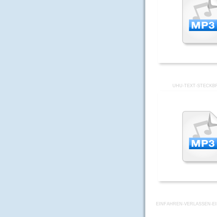
UHU-TEXT-STECKBR
EINFAHREN-VERLASSEN-E