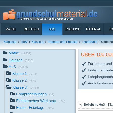
MATHE
DEUTSCH
HUS
ENGLISCH
MATERIAL
FO
Startseite
HuS
Klasse 3
Themen und Projekte
Ernährung
Gedicht
Mathe
ÜBER 100.0
(19489)
Deutsch
(32381)
Für Lehrer und 
HuS
(27853)
Einfach zu find
Klasse 1
(6011)
Lehrplangerech
Klasse 2
(6409)
Auch für das a
Klasse 3
(14765)
Computerübungen
(12)
Eichhörnchen-Werkstatt
(558)
Beliebt in:
HuS > Kla
Feste - Feiertage
(3073)