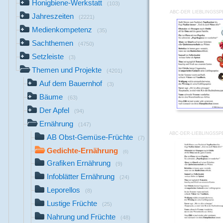
Honigbiene-Werkstatt
(103)
ABC-DER LIEBLINGSSP
Jahreszeiten
(2221)
Medienkompetenz
(35)
Sachthemen
(4750)
Setzleiste
(3)
Themen und Projekte
(4201)
Auf dem Bauernhof
(3)
Bäume
(63)
Der Apfel
(94)
Ernährung
(147)
ABC-DER-LIEBLINGSSP
AB Obst-Gemüse-Früchte
(7)
Gedichte-Ernährung
(6)
Grafiken Ernährung
(9)
Infoblätter Ernährung
(24)
Leporellos
(8)
Lustige Früchte
(25)
Nahrung und Früchte
(48)