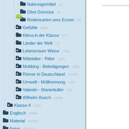
Nahrungsmittel
(4)
Obst Gemüse
(8)
Redensarten ums Essen
(8)
Gefühle
(186)
Klima in der Klasse
(27)
Länder der Welt
(3)
Lebensraum Wiese
(156)
Mittelalter - Ritter
(432)
Mobbing - Beleidigungen
(508)
Römer in Deutschland
(1279)
Umwelt - Mülltrennung
(183)
Valentin - Marienkäfer
(72)
Wilhelm Busch
(1048)
Klasse 4
(722)
Englisch
(3988)
Material
(14423)
Fotos