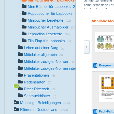
Mini-Bücher-für Lapbooks -1
Schüler zunehmend im
(36)
computerbasierte For
Mini-Bücher-für Lapbooks -2
(15)
Inhaltspräsentatione
Popupbücher für Lapbooks
(16)
verbreiteten Lernplak
Plakatkarton, Fotokar
Minibücher Lesetexte
Ähnliche Me
(22)
und eingeschnitten w
Minibücher Ausmalbilder
(14)
Leporellos, Minibüch
auf engem Raum viele
Leporellos Lesetexte
(14)
Flip-Flap-für Lapbooks
(6)
Leben auf einer Burg
(2)
Mittelalter allgemein
(9)
Mittelalter zus-ges-Nomen
(11)
Burgen-mit-Füllung-1
Mittelalter zus-ges-Nomen interaktiv
(2)
Präsentationen
(6)
Redensarten
(3)
Ritter-Ritterzeit
(24)
Schmuckblätter
(6)
Mobbing - Beleidigungen
(508)
Römer in Deutschland
(1279)
Fach-Faltbücher-Mittelalter-R