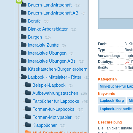
Bauern-Landwirtschaft
(12)
Bauern-Landwirtschaft AB
(6)
Berufe
(35)
Blanko Arbeitsblätter
(11)
Burgen
(15)
Fach:
3. K
interaktiv Zünfte
(3)
Typ:
Bast
interaktive Übungen
(8)
Verwendung:
Lapb
interaktive Übungen ABs
(12)
Dateityp:
Größe:
5 Sei
Käsekästchen-Burgen erobern
(5)
Lapbook - Mittelalter - Ritter
(222)
Kategorien
Beispiel-Lapbook
(1)
Mini-Bücher-für La
Aufbewahrungstaschen
Keywords
(16)
Faltbücher für Lapbooks
Lapbook-Burg
Mi
(46)
Formen-für-Lapbooks
Lapbook-Innenteile
(14)
Formen-Motivpapier
(10)
Beschreibung
Klappbücher
(12)
Die Fähigkeit, Inhalte