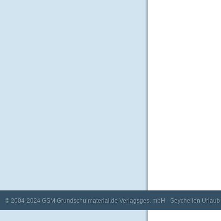
© 2004-2024
GSM Grundschulmaterial.de Verlagsges. mbH
·
Seychellen Urlaub