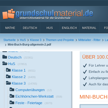
MATHE
DEUTSCH
HUS
ENGLISCH
MATERIAL
FO
Startseite
HuS
Klasse 3
Themen und Projekte
Mittelalter - Ritter
La
Mini-Buch-Burg-allgemein-2.pdf
Mathe
(19489)
ÜBER 100
Deutsch
(32381)
HuS
(27853)
Für Lehrer u
Klasse 1
(6011)
Einfach zu f
Klasse 2
(6409)
Lehrplanger
Klasse 3
Auch für da
(14765)
Computerübungen
(12)
MINI-BUCH
Eichhörnchen-Werkstatt
(558)
Feste - Feiertage
(3073)