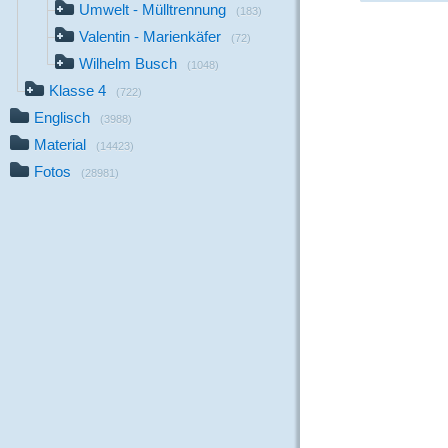
Umwelt - Mülltrennung
(183)
Valentin - Marienkäfer
(72)
Wilhelm Busch
(1048)
Klasse 4
(722)
Englisch
(3988)
Material
(14423)
Fotos
(28981)