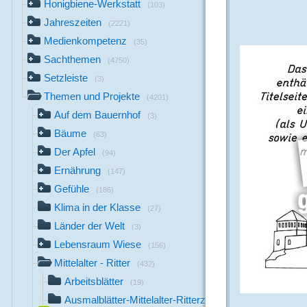
Honigbiene-Werkstatt
(103)
Jahreszeiten
(2221)
Medienkompetenz
(35)
Sachthemen
(4750)
Setzleiste
(3)
Themen und Projekte
(4201)
Auf dem Bauernhof
(3)
Bäume
(63)
Der Apfel
(94)
Ernährung
(147)
Gefühle
(186)
Klima in der Klasse
(27)
Länder der Welt
(3)
Lebensraum Wiese
(156)
Mittelalter - Ritter
(432)
Arbeitsblätter
(19)
Ausmalblätter-Mittelalter-Ritterzeit
(21)