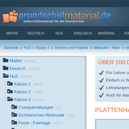
MATHE
DEUTSCH
HUS
ENGLISCH
MATERIAL
FO
Startseite
HuS
Klasse 3
Themen und Projekte
Mittelalter - Ritter
in
Mathe
ÜBER 100
(19489)
Deutsch
(32381)
Für Lehrer u
HuS
(27853)
Einfach zu f
Klasse 1
(6011)
Lehrplanger
Klasse 2
(6409)
Auch für da
Klasse 3
(14765)
Computerübungen
(12)
PLATTENH
Eichhörnchen-Werkstatt
(558)
Feste - Feiertage
(3073)