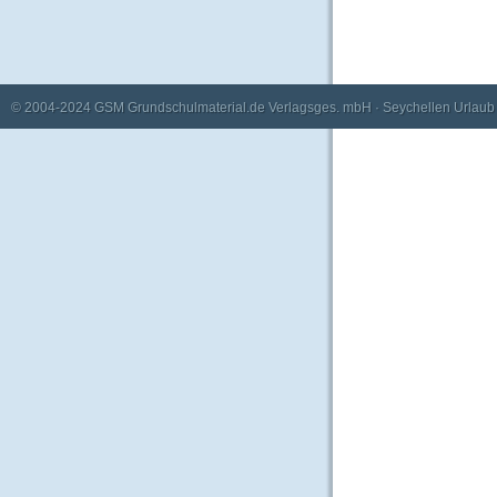
© 2004-2024
GSM Grundschulmaterial.de Verlagsges. mbH
·
Seychellen Urlaub