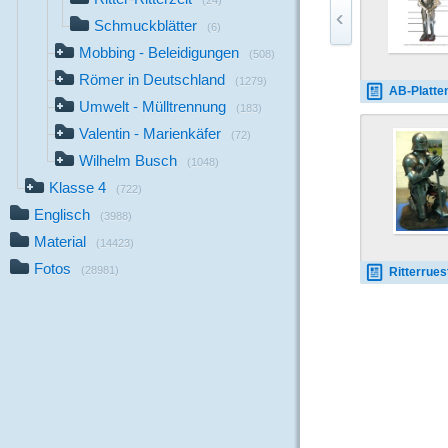
(24)
Schmuckblätter
(6)
Mobbing - Beleidigungen
(508)
Römer in Deutschland
(1279)
AB-Plattenharnis
Umwelt - Mülltrennung
(183)
Valentin - Marienkäfer
(72)
Wilhelm Busch
(1048)
Klasse 4
(722)
Englisch
(3988)
Material
(14423)
Fotos
(28981)
Ritterruestung