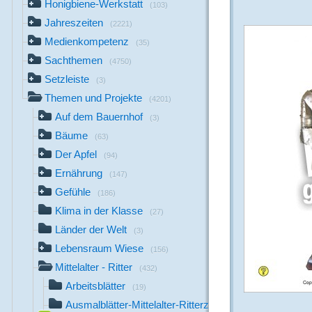
Honigbiene-Werkstatt
(103)
Jahreszeiten
(2221)
Medienkompetenz
(35)
Sachthemen
(4750)
Setzleiste
(3)
Themen und Projekte
(4201)
Auf dem Bauernhof
(3)
Bäume
(63)
Der Apfel
(94)
Ernährung
(147)
Gefühle
(186)
Klima in der Klasse
(27)
Länder der Welt
(3)
Lebensraum Wiese
(156)
Mittelalter - Ritter
(432)
Arbeitsblätter
(19)
Ausmalblätter-Mittelalter-Ritterzeit
(21)