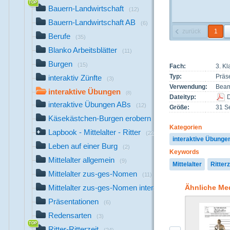
Bauern-Landwirtschaft
(12)
Bauern-Landwirtschaft AB
(6)
zurück
1
Berufe
(35)
Blanko Arbeitsblätter
(11)
Burgen
(15)
Fach:
3. K
Typ:
Präs
interaktiv Zünfte
(3)
Verwendung:
Beam
interaktive Übungen
(8)
Dateityp:
interaktive Übungen ABs
(12)
Größe:
31 Se
Käsekästchen-Burgen erobern
(5)
Kategorien
Lapbook - Mittelalter - Ritter
(222)
interaktive Übunge
Leben auf einer Burg
(2)
Keywords
Mittelalter allgemein
(9)
Mittelalter
Ritterz
Mittelalter zus-ges-Nomen
(11)
Ähnliche Me
Mittelalter zus-ges-Nomen interaktiv
(2)
Präsentationen
(6)
Redensarten
(3)
Ritter-Ritterzeit