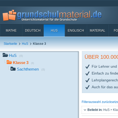
MATHE
DEUTSCH
HUS
ENGLISCH
MATERIAL
FO
Startseite
HuS
Klasse 3
HuS
ÜBER 100.0
(8)
Klasse 3
(8)
Für Lehrer und 
Sachthemen
(8)
Einfach zu find
Lehrplangerech
Auch für das a
Filterauswahl zurücksetz
Beliebt in:
HuS > Kla