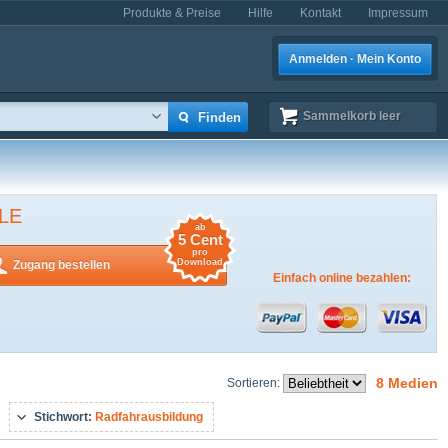
Produkte & Preise
Hilfe
Kontakt
Impressum
Anmelden · Mein Konto
Sammelkorb
leer
LE
ab
5 Cent
pro
Download
Zugang bestellen
Einfach online bezahlen:
8 Medien
Sortieren:
Stichwort:
Radfahrausbildung