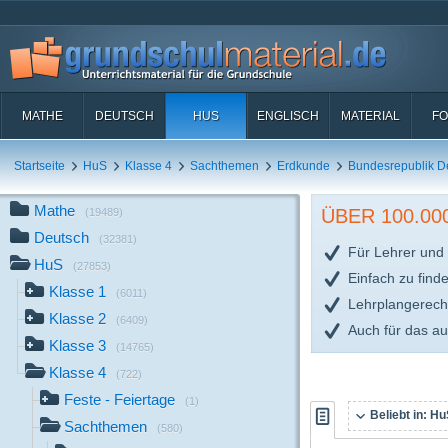
MATHE
DEUTSCH
HUS
ENGLISCH
MATERIAL
FO
Startseite
HuS
Klasse 4
Sachthemen
Erdkunde
Bundesrepublik D
Mathe
ÜBER 100.0
(19489)
Deutsch
(32381)
Für Lehrer und 
HuS
(27853)
Einfach zu find
Klasse 1
(6011)
Lehrplangerech
Klasse 2
(6409)
Auch für das a
Klasse 3
(14765)
Klasse 4
(722)
Feste - Feiertage
(1)
Beliebt in:
HuS
Sachthemen
(580)