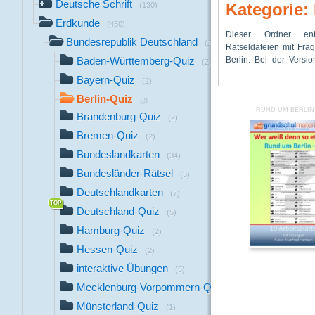
Deutsche Schrift
Kategorie: 
(130)
Erdkunde
(450)
Dieser Ordner ent
die Schüler lediglich 
zugeordnet. Sie ergeb
Bundesrepublik Deutschland
(234)
Rätseldateien mit Fra
Antwort. Bei der Versio
Berlin. Bei der Versi
Antworten Lösungs
Baden-Württemberg-Quiz
(2)
Bayern-Quiz
(2)
Berlin-Quiz
(2)
RUND UM BERLIN
Brandenburg-Quiz
(2)
Bremen-Quiz
(2)
Bundeslandkarten
(34)
Bundesländer-Rätsel
(3)
Deutschlandkarten
(7)
Deutschland-Quiz
(5)
Hamburg-Quiz
(2)
Hessen-Quiz
(2)
interaktive Übungen
(5)
Mecklenburg-Vorpommern-Quiz
(2)
Münsterland-Quiz
(1)