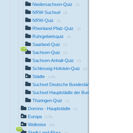
Niedersachsen-Quiz
(2)
NRW-Suchsel
(4)
NRW-Quiz
(3)
Rheinland-Pfalz-Quiz
(2)
Ruhrgebietsquiz
(4)
Saarland-Quiz
(2)
Sachsen-Quiz
(2)
Sachsen-Anhalt-Quiz
(2)
Schleswig-Holstein-Quiz
(2)
Städte
(136)
Suchsel Deutsche Bundesländer
(1)
Suchsel Hauptstädte der Bundesländer
(1)
Thüringen-Quiz
(2)
Domino - Hauptstädte
(1)
Europa
(178)
Weltreise
(35)
Stadt-Land-Fluss