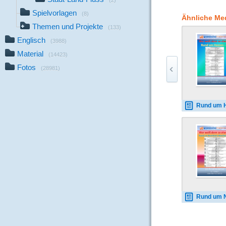
(2)
eine Ergebnistabelle u
Spielvorlagen
in ihrem Heft eine Tab
(8)
Ähnliche Me
werden vom Lehrer od
Themen und Projekte
(133)
Ergebnistabelle und kr
Englisch
ihrem Heft eine Tabel
(3988)
Material
(14423)
Fotos
(28981)
Rund um Hessen_
Rund um Nordrhein-Westf