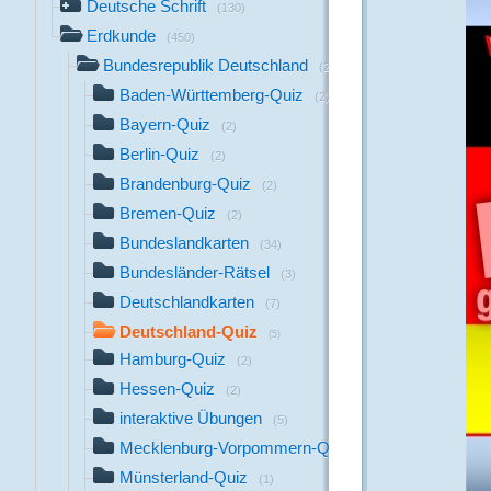
Deutsche Schrift
(130)
Erdkunde
(450)
Bundesrepublik Deutschland
(234)
Baden-Württemberg-Quiz
(2)
Bayern-Quiz
(2)
Berlin-Quiz
(2)
Brandenburg-Quiz
(2)
Bremen-Quiz
(2)
Bundeslandkarten
(34)
Bundesländer-Rätsel
(3)
Deutschlandkarten
(7)
Deutschland-Quiz
(5)
Hamburg-Quiz
(2)
Hessen-Quiz
(2)
interaktive Übungen
(5)
Mecklenburg-Vorpommern-Quiz
(2)
Münsterland-Quiz
(1)