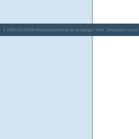
© 2004-2024
GSM Grundschulmaterial.de Verlagsges. mbH
·
Seychellen Urlaub