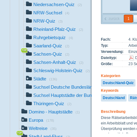
Niedersachsen-Quiz
(2)
NRW-Suchsel
(4)
zurück
1
NRW-Quiz
(3)
Rheinland-Pfalz-Quiz
(2)
Ruhrgebietsquiz
(4)
Fach:
4. K
Saarland-Quiz
Typ:
Arbei
(2)
Verwendung:
Einze
Sachsen-Quiz
(2)
Dateityp:
Sachsen-Anhalt-Quiz
(2)
Größe:
23 Se
Schleswig-Holstein-Quiz
(2)
Kategorien
Städte
(136)
Deutschland-Quiz
Suchsel Deutsche Bundesländer
(1)
Keywords
Suchsel Hauptstädte der Bundesländer
(1)
Deutschland
Rät
Thüringen-Quiz
(2)
Domino - Hauptstädte
Beschreibung
(1)
Diese Rätselarbeitsbl
Europa
(178)
ein Arbeitsblatt und 
Weltreise
Überprüfung werden di
(35)
werden mittels Beamer
Stadt-Land-Fluss