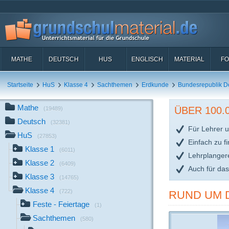
MATHE
DEUTSCH
HUS
ENGLISCH
MATERIAL
FO
Startseite
HuS
Klasse 4
Sachthemen
Erdkunde
Bundesrepublik D
Mathe
ÜBER 100
(19489)
Deutsch
(32381)
Für Lehrer u
HuS
(27853)
Einfach zu f
Klasse 1
(6011)
Lehrplanger
Klasse 2
(6409)
Auch für da
Klasse 3
(14765)
Klasse 4
(722)
RUND UM 
Feste - Feiertage
(1)
Sachthemen
(580)