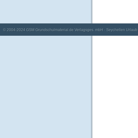
© 2004-2024
GSM Grundschulmaterial.de Verlagsges. mbH
·
Seychellen Urlaub