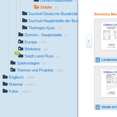
Landeshauptstädte
(3)
Städte
(5)
Suchsel Deutsche Bundesländer
Ähnliche Me
(1)
Suchsel Hauptstädte der Bundesländer
(1)
Thüringen-Quiz
(2)
Domino - Hauptstädte
(1)
Europa
(178)
Weltreise
(35)
Stadt-Land-Fluss
(2)
Landeshauptstädt
Spielvorlagen
(8)
Themen und Projekte
(133)
Englisch
(3988)
Material
(14423)
Fotos
(28981)
Städte in Hess