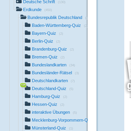
Deutsche Schrift
(130)
Erdkunde
(450)
Bundesrepublik Deutschland
(234)
Baden-Württemberg-Quiz
(2)
Bayern-Quiz
(2)
Berlin-Quiz
(2)
Brandenburg-Quiz
(2)
Bremen-Quiz
(2)
Bundeslandkarten
(34)
Bundesländer-Rätsel
(3)
Deutschlandkarten
(7)
Deutschland-Quiz
(5)
Hamburg-Quiz
(2)
Hessen-Quiz
(2)
interaktive Übungen
(5)
Mecklenburg-Vorpommern-Quiz
(2)
Münsterland-Quiz
(1)