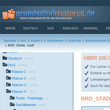
MATHE
DEUTSCH
HUS
ENGLISCH
MATERIAL
FO
Startseite
HuS
Klasse 4
Sachthemen
Erdkunde
Bundesrepublik D
BRD_Städte_4.pdf
Mathe
(19489)
ÜBER 100
Deutsch
(32381)
HuS
(27853)
Für Lehrer u
Klasse 1
(6011)
Einfach zu f
Klasse 2
(6409)
Lehrplanger
Klasse 3
Auch für da
(14765)
Klasse 4
(722)
BRD_STÄD
Feste - Feiertage
(1)
Sachthemen
(580)