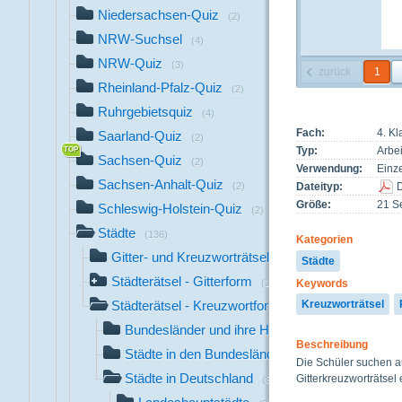
Niedersachsen-Quiz
(2)
NRW-Suchsel
(4)
NRW-Quiz
(3)
zurück
1
Rheinland-Pfalz-Quiz
(2)
Ruhrgebietsquiz
(4)
Fach:
4. K
Saarland-Quiz
(2)
Typ:
Arbei
Sachsen-Quiz
(2)
Verwendung:
Einze
Sachsen-Anhalt-Quiz
(2)
Dateityp:
Größe:
21 Se
Schleswig-Holstein-Quiz
(2)
Städte
(136)
Kategorien
Gitter- und Kreuzworträtsel
(1)
Städte
Städterätsel - Gitterform
Keywords
(113)
Städterätsel - Kreuzwortform
Kreuzworträtsel
(22)
Bundesländer und ihre Hauptstädte
(1)
Beschreibung
Städte in den Bundesländern
(13)
Die Schüler suchen a
Städte in Deutschland
Gitterkreuzworträtsel
(8)