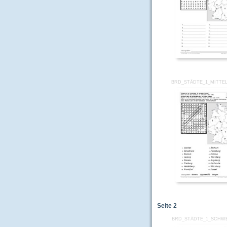
BRD_STÄDTE_1_MITTEL
Seite
2
BRD_STÄDTE_1_SCHW