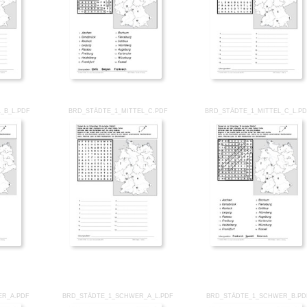
_B_L.PDF
BRD_STÄDTE_1_MITTEL_C.PDF
BRD_STÄDTE_1_MITTEL_C_L.P
ER_A.PDF
BRD_STÄDTE_1_SCHWER_A_L.PDF
BRD_STÄDTE_1_SCHWER_B.PD