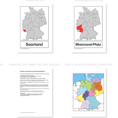
SAARLAND.PDF
RHEINLAND-PFALZ.PDF
PDF
HINWEISE ZUR ARBEIT MIT DEN BUNDESLANDKARTEN.PDF
KARTE_BUNDESLAENDER_FARBIG.PDF