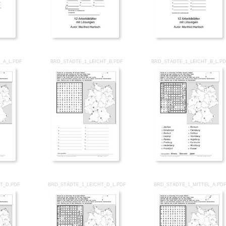
_A_L.PDF
BRD_STÄDTE_1_LEICHT_B.PDF
BRD_STÄDTE_1_LEICHT_B_L.P
T_D.PDF
BRD_STÄDTE_1_LEICHT_D_L.PDF
BRD_STÄDTE_1_MITTEL_A.PD