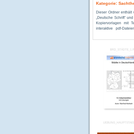
Kategorie: Sacht
Dieser Ordner enthäl
interaktiven pdf-Dat
Hier gibt es u. a. „Git
„Deutsche Schrift“ und
Klassenrechnern, ab
Kopiervorlagen mit T
Beamerpräsentation 
interaktive pdf-Datei
zahlreiche Medien gib
BRD_STÄDTE_1.
UEBUNG_HAUPTSTAE