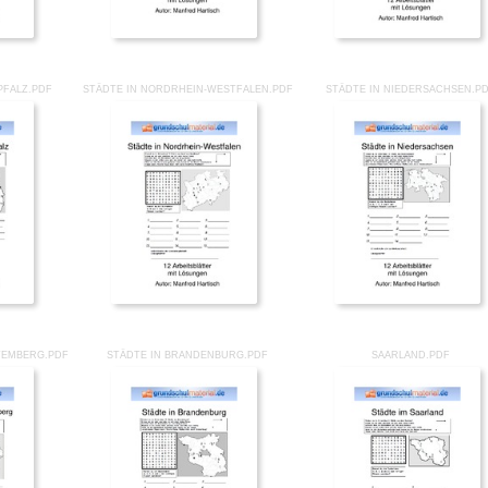
PFALZ.PDF
STÄDTE IN NORDRHEIN-WESTFALEN.PDF
STÄDTE IN NIEDERSACHSEN.P
TEMBERG.PDF
STÄDTE IN BRANDENBURG.PDF
SAARLAND.PDF