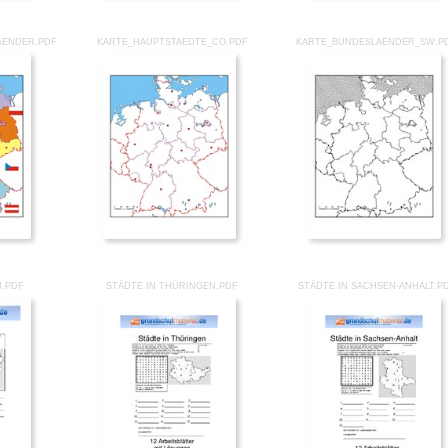
AENDER.PDF
KARTE_HAUPTSTAEDTE_CO.PDF
KARTE_BUNDESLAENDER_SW.P
N.PDF
STÄDTE IN THÜRINGEN.PDF
STÄDTE IN SACHSEN-ANHALT.P