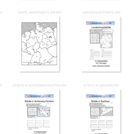
DF
KARTE_HAUPSTAEDTE_SW.PDF
LANDESHAUPTSTÄDTE.PDF
DF
STÄDTE IN SCHLESWIG-HOLSTEIN.PDF
STÄDTE IN SACHSEN.PDF