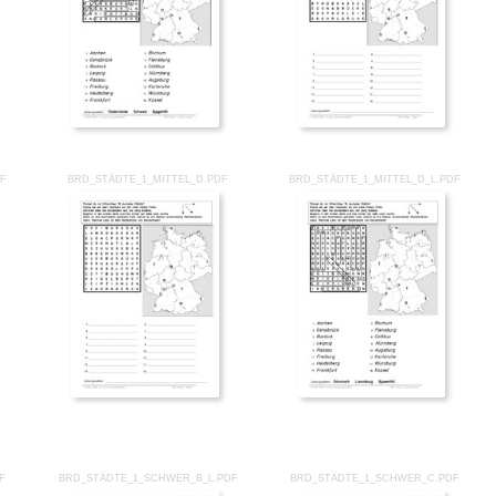
DF
BRD_STÄDTE_1_MITTEL_D.PDF
BRD_STÄDTE_1_MITTEL_D_L.PDF
F
BRD_STÄDTE_1_SCHWER_B_L.PDF
BRD_STÄDTE_1_SCHWER_C.PDF