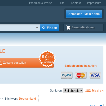
Produkte & Preise
Hilfe
Kontakt
Impressum
Anmelden · Mein Konto
Sammelkorb
leer
LE
ab
5 Cent
pro
Download
Zugang bestellen
Einfach online bezahlen:
183 Medien
Sortieren:
Stichwort:
Deutschland