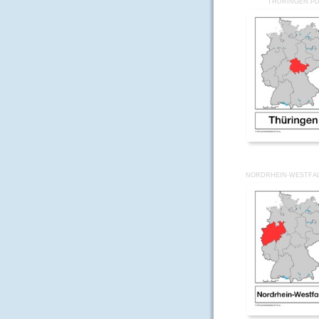
THÜRINGEN.P
NORDRHEIN-WESTFA