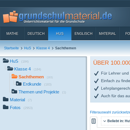
MATHE
DEUTSCH
HUS
ENGLISCH
MATERIAL
FO
Startseite
HuS
Klasse 4
Sachthemen
HuS
ÜBER 100.0
(184)
Klasse 4
(184)
Für Lehrer und 
Sachthemen
(183)
Einfach zu find
Erdkunde
(183)
Lehrplangerech
Themen und Projekte
(1)
Auch für das a
Material
(7)
Fotos
(2953)
Filterauswahl zurücksetz
Beliebt in:
HuS