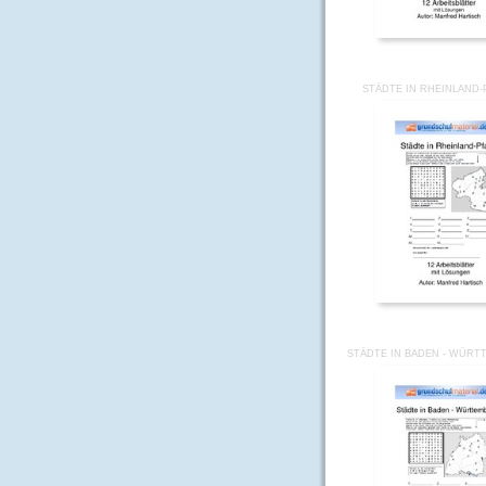
STÄDTE IN RHEINLAND-
STÄDTE IN BADEN - WÜRT