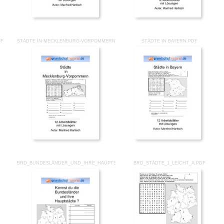
DF
STÄDTE IN MECKLENBURG-VORPOMMERN.PDF
STÄDTE IN BAYERN.PDF
BRD_BUNDESLÄNDER_UND_IHRE_HAUPTSTÄDTE.PDF
BRD_STÄDTE_1_LEICHT_A.PDF