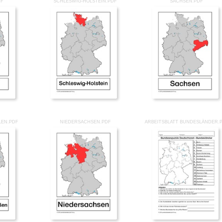
DF
SCHLESWIG-HOLSTEIN.PDF
SACHSEN.PDF
LEN.PDF
NIEDERSACHSEN.PDF
ARBEITSBLATT BUNDESLÄNDER.