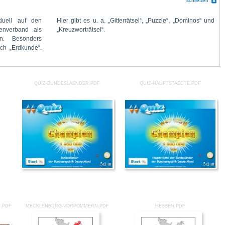
schließen
„Kreuzworträtsel“.
QUIZ-BUNDESLAENDER.PDF
QUIZ-HAUPTSTAEDTE.PDF
.PDF
MECKLENBURG-VORPOMMERN.PDF
HESSEN.PDF