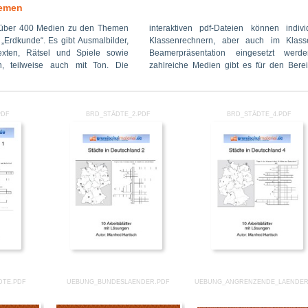
hemen
t über 400 Medien zu den Themen
eien können individuell auf den
terrätsel“, „Puzzle“, „Dominos“ und
 „Erdkunde“. Es gibt Ausmalbilder,
er auch im Klassenverband als
exten, Rätsel und Spiele sowie
eingesetzt werden. Besonders
en, teilweise auch mit Ton. Die
t es für den Bereich „Erdkunde“.
PDF
BRD_STÄDTE_2.PDF
BRD_STÄDTE_4.PDF
DTE.PDF
UEBUNG_BUNDESLAENDER.PDF
UEBUNG_ANGRENZENDE_LAENDER