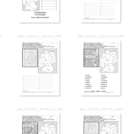
DF
BRD_STÄDTE_1_LEICHT_C.PDF
BRD_STÄDTE_1_LEICHT_C_L.PDF
F
BRD_STÄDTE_1_MITTEL_A_L.PDF
BRD_STÄDTE_1_MITTEL_B.PDF