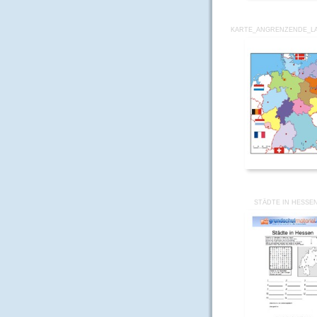
KARTE_ANGRENZENDE_L
STÄDTE IN HESSE