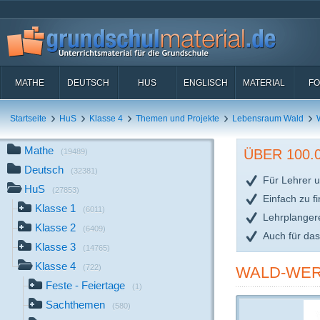
MATHE
DEUTSCH
HUS
ENGLISCH
MATERIAL
FO
Startseite
HuS
Klasse 4
Themen und Projekte
Lebensraum Wald
Mathe
ÜBER 100
(19489)
Deutsch
(32381)
Für Lehrer u
HuS
(27853)
Einfach zu f
Klasse 1
(6011)
Lehrplanger
Klasse 2
(6409)
Auch für da
Klasse 3
(14765)
Klasse 4
(722)
WALD-WER
Feste - Feiertage
(1)
Sachthemen
(580)