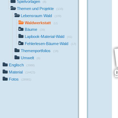
Spielvorlagen
(8)
Themen und Projekte
(133)
Lebensraum Wald
(109)
Waldwerkstatt
(12)
Bäume
(39)
Lapbook-Material-Wald
(41)
Fehlerlesen-Bäume-Wald
(17)
Themenportfolios
(18)
Umwelt
(6)
Englisch
(3988)
Material
(14423)
Fotos
(28981)