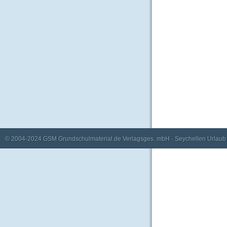
© 2004-2024
GSM Grundschulmaterial.de Verlagsges. mbH
·
Seychellen Urlaub