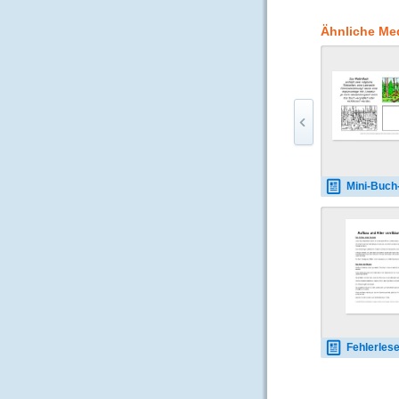
arbeiten, Referate vo
Arbeitsergebnisse sch
Ähnliche Me
Farben versehenen Ka
hilft weiterhin bei d
Ferner finden sie hie
Einstieg in das viels
Aufgabenstellungen d
(www.wissenskarten.de
kann in die Erarbeit
beiträgt. --- Darüber 
Datenbank, die für 
Rotwild, Eichhörnche
Mini-Buch-Wald-A-
Fehlerlesen-Aufbau-Alter-Bäu