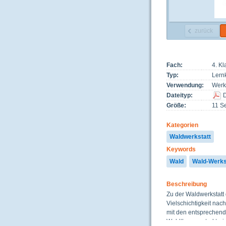
zurück
Fach:
4. K
Typ:
Lernk
Verwendung:
Werks
Dateityp:
Größe:
11 Se
Kategorien
Waldwerkstatt
Keywords
Wald
Wald-Werks
Beschreibung
Zu der Waldwerkstatt
Vielschichtigkeit nac
mit den entsprechend
Waldthemas strukturi