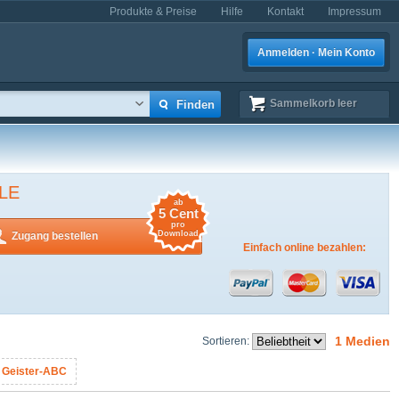
Produkte & Preise
Hilfe
Kontakt
Impressum
Anmelden · Mein Konto
Sammelkorb
leer
LE
ab
5 Cent
pro
Download
Zugang bestellen
Einfach online bezahlen:
1 Medien
Sortieren:
:
Geister-ABC