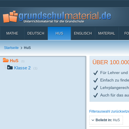
MATHE
DEUTSCH
HUS
ENGLISCH
MATERIAL
FO
Startseite
HuS
HuS
ÜBER 100.0
(1)
Klasse 2
(1)
Für Lehrer und 
Einfach zu find
Lehrplangerech
Auch für das a
Filterauswahl zurücksetz
Beliebt in:
HuS