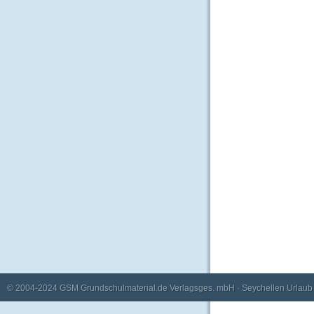
© 2004-2024
GSM Grundschulmaterial.de Verlagsges. mbH
·
Seychellen Urlaub