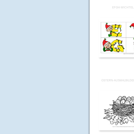
EFGH-WICHTEL
OSTERN-AUSMALBILDER