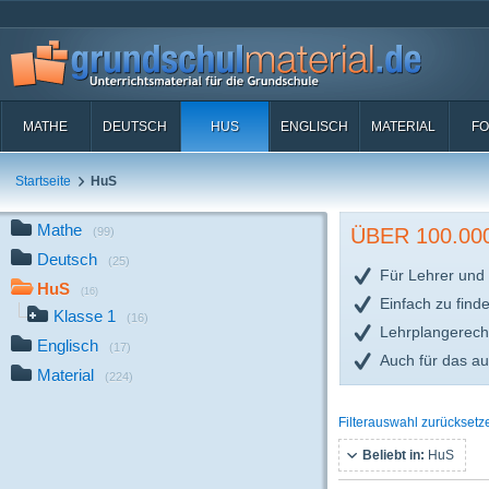
MATHE
DEUTSCH
HUS
ENGLISCH
MATERIAL
FO
Startseite
HuS
Mathe
ÜBER 100.0
(99)
Deutsch
(25)
Für Lehrer und 
HuS
(16)
Einfach zu find
Klasse 1
(16)
Lehrplangerech
Englisch
(17)
Auch für das a
Material
(224)
Filterauswahl zurücksetz
Beliebt in:
HuS