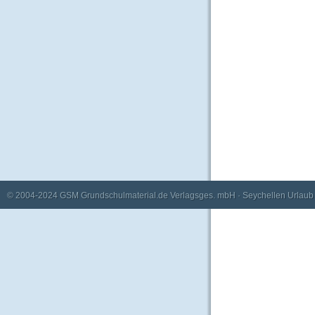
© 2004-2024
GSM Grundschulmaterial.de Verlagsges. mbH
·
Seychellen Urlaub