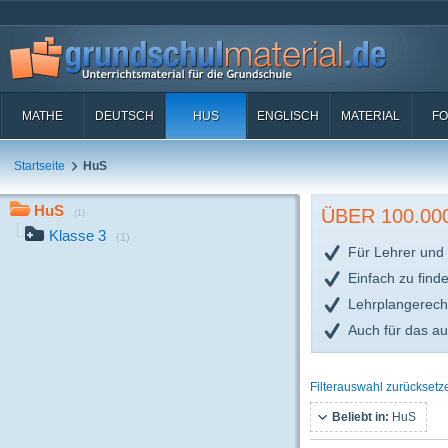
MATHE
DEUTSCH
HUS
ENGLISCH
MATERIAL
FO
Startseite
HuS
HuS
ÜBER 100.0
(1)
Klasse 3
(1)
Für Lehrer und 
Einfach zu find
Lehrplangerech
Auch für das a
Filterauswahl zurücksetz
Beliebt in:
HuS